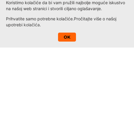
Koristimo kolačiće da bi vam pružili najbolje moguće iskustvo
na našoj web stranici i stvorili ciljano oglašavanje.
Prihvatite samo potrebne kolačiće.
Pročitajte više o našoj
upotrebi
kolačića
.
A
OK
Kontakt
Novosti
Loyalty