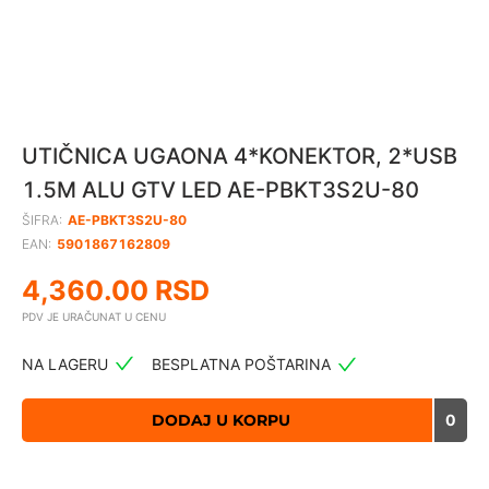
UTIČNICA UGAONA 4*KONEKTOR, 2*USB
1.5M ALU GTV LED AE-PBKT3S2U-80
ŠIFRA:
AE-PBKT3S2U-80
EAN:
5901867162809
4,360.00
RSD
PDV JE URAČUNAT U CENU
NA LAGERU
BESPLATNA POŠTARINA
DODAJ U KORPU
0