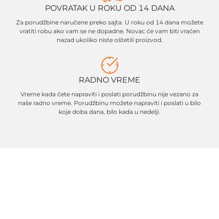
POVRATAK U ROKU OD 14 DANA
Za porudžbine naručene preko sajta. U roku od 14 dana možete
vratiti robu ako vam se ne dopadne. Novac će vam biti vraćen
nazad ukoliko niste oštetili proizvod.
RADNO VREME
Vreme kada ćete napraviti i poslati porudžbinu nije vezano za
naše radno vreme. Porudžbinu možete napraviti i poslati u bilo
koje doba dana, bilo kada u nedelji.