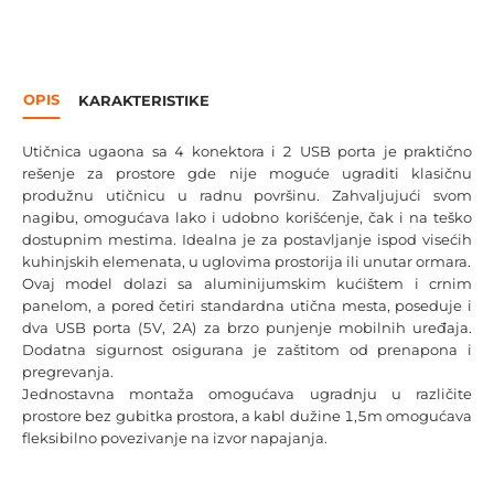
OPIS
KARAKTERISTIKE
Utičnica ugaona sa 4 konektora i 2 USB porta je praktično
rešenje za prostore gde nije moguće ugraditi klasičnu
produžnu utičnicu u radnu površinu. Zahvaljujući svom
nagibu, omogućava lako i udobno korišćenje, čak i na teško
dostupnim mestima. Idealna je za postavljanje ispod visećih
kuhinjskih elemenata, u uglovima prostorija ili unutar ormara.
Ovaj model dolazi sa aluminijumskim kućištem i crnim
panelom, a pored četiri standardna utična mesta, poseduje i
dva USB porta (5V, 2A) za brzo punjenje mobilnih uređaja.
Dodatna sigurnost osigurana je zaštitom od prenapona i
pregrevanja.
Jednostavna montaža omogućava ugradnju u različite
prostore bez gubitka prostora, a kabl dužine 1,5m omogućava
fleksibilno povezivanje na izvor napajanja.