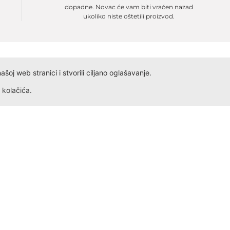
dopadne. Novac će vam biti vraćen nazad
ukoliko niste oštetili proizvod.
oj web stranici i stvorili ciljano oglašavanje.
kolačića
.
Dokumenta
Kontakt
Obrazac ID
Ivana Antunovića 94
Obrazac PDV
24000 Subotica
Radno vreme: Svakog dana,
Obrazac Reklamacije