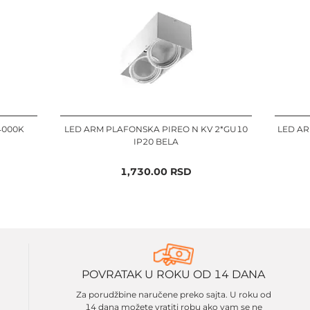
4000K
LED ARM PLAFONSKA PIREO N KV 2*GU10
LED AR
IP20 BELA
1,730.00
RSD
POVRATAK U ROKU OD 14 DANA
Za porudžbine naručene preko sajta. U roku od
14 dana možete vratiti robu ako vam se ne