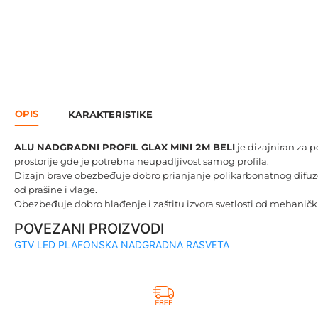
OPIS
KARAKTERISTIKE
ALU NADGRADNI PROFIL GLAX MINI 2M BELI
je dizajniran za 
prostorije gde je potrebna neupadljivost samog profila.
Dizajn brave obezbeđuje dobro prianjanje polikarbonatnog difuzor
od prašine i vlage.
Obezbeđuje dobro hlađenje i zaštitu izvora svetlosti od mehanički
POVEZANI PROIZVODI
GTV LED PLAFONSKA NADGRADNA RASVETA