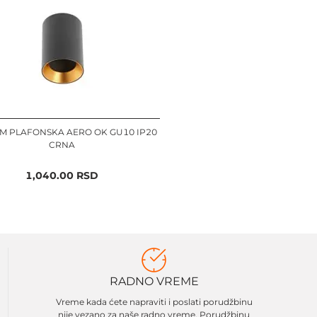
M PLAFONSKA AERO OK GU10 IP20
CRNA
1,040.00
RSD
RADNO VREME
Vreme kada ćete napraviti i poslati porudžbinu
nije vezano za naše radno vreme. Porudžbinu