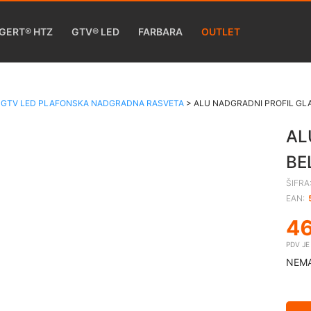
GERT® HTZ
GTV® LED
FARBARA
OUTLET
>
GTV LED PLAFONSKA NADGRADNA RASVETA
>
ALU NADGRADNI PROFIL GLA
AL
BE
ŠIFRA
EAN:
4
PDV J
NEMA