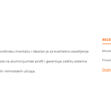
RECE
Morate
površinsku montažu i idealan je za kvalitetno osvetljenje
Proseč
a na aluminijumski profil i garantuje zaštitu sistema
Oceni
h i klimatskih uticaja.