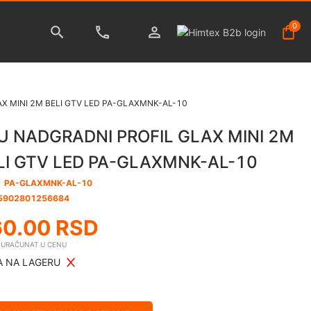
0
X MINI 2M BELI GTV LED PA-GLAXMNK-AL-10
U NADGRADNI PROFIL GLAX MINI 2M
LI GTV LED PA-GLAXMNK-AL-10
:
PA-GLAXMNK-AL-10
5902801256684
60.00
RSD
E URAČUNAT U CENU
 NA LAGERU