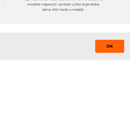
možete napraviti i poslati u bilo koje doba
dana, bilo kada u nedelji.
OK
Saznaj prvi!
Prijavite se na mejling listu sa promocijama,
obaveštenjima i sniženjima
 0-24
Prijavi se