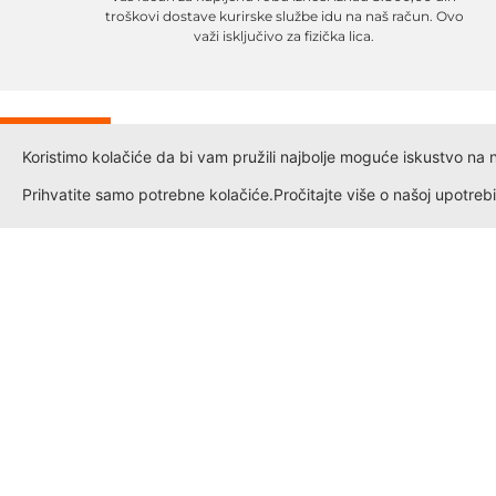
troškovi dostave kurirske službe idu na naš račun. Ovo
važi isključivo za fizička lica.
IJA
Koristimo kolačiće da bi vam pružili najbolje moguće iskustvo na naš
%
Prihvatite samo potrebne kolačiće.
Pročitajte više o našoj upotrebi
Informacije
Politika privatnosti
Kontakt
Opšti uslovi
Novosti
Naručivanje i plaćanje
Loyalty