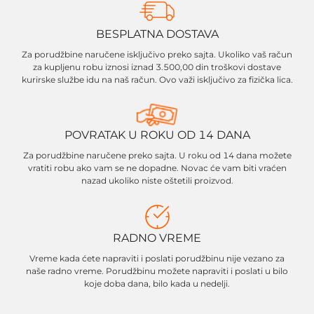
BESPLATNA DOSTAVA
Za porudžbine naručene isključivo preko sajta. Ukoliko vaš račun
za kupljenu robu iznosi iznad 3.500,00 din troškovi dostave
kurirske službe idu na naš račun. Ovo važi isključivo za fizička lica.
POVRATAK U ROKU OD 14 DANA
Za porudžbine naručene preko sajta. U roku od 14 dana možete
vratiti robu ako vam se ne dopadne. Novac će vam biti vraćen
nazad ukoliko niste oštetili proizvod.
RADNO VREME
Vreme kada ćete napraviti i poslati porudžbinu nije vezano za
naše radno vreme. Porudžbinu možete napraviti i poslati u bilo
koje doba dana, bilo kada u nedelji.