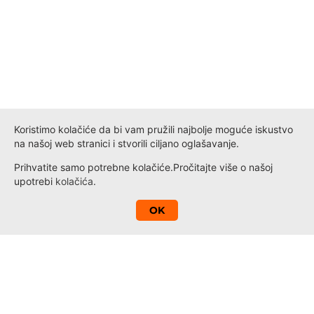
Koristimo kolačiće da bi vam pružili najbolje moguće iskustvo
na našoj web stranici i stvorili ciljano oglašavanje.
Prihvatite samo potrebne kolačiće.
Pročitajte više o našoj
upotrebi
kolačića
.
A
OK