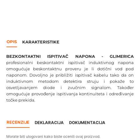
OPIS
KARAKTERISTIKE
BEZKONTAKTNI ISPITIVAČ NAPONA - GLIMERICA
profesionalni beskontaktni ispitivač induktivnog napona
omogućuje beskontaktnu proveru je li dotični vod pod
naponom. Dovoljno je približiti ispitivač kabelu tako da on
induktivnom metodom detektira struju i pokaže to
osvetljavanjem diode i zvučnim signalom. Također
omogućuje provođenje ispitivanja kontinuiteta i određivanje
točke prekida.
RECENZIJE
DEKLARACIJA
DOKUMENTACIJA
Morate biti ulogovani kako biste ocenili ovaj proizvod.