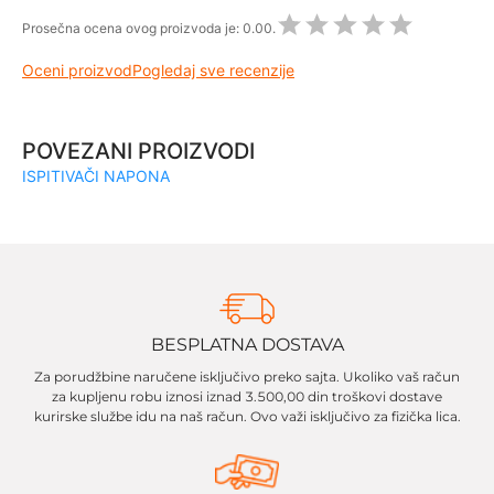
Prosečna ocena ovog proizvoda je:
0.00.
Oceni proizvod
Pogledaj sve recenzije
POVEZANI PROIZVODI
ISPITIVAČI NAPONA
BESPLATNA DOSTAVA
Za porudžbine naručene isključivo preko sajta. Ukoliko vaš račun
za kupljenu robu iznosi iznad 3.500,00 din troškovi dostave
kurirske službe idu na naš račun. Ovo važi isključivo za fizička lica.