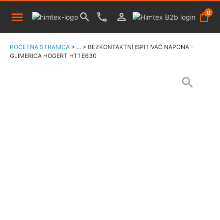
0
POČETNA STRANICA
>
...
>
BEZKONTAKTNI ISPITIVAČ NAPONA -
GLIMERICA HOGERT HT1E630