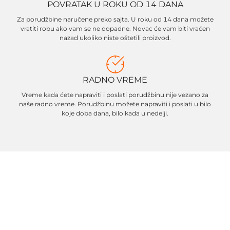
POVRATAK U ROKU OD 14 DANA
Za porudžbine naručene preko sajta. U roku od 14 dana možete
vratiti robu ako vam se ne dopadne. Novac će vam biti vraćen
nazad ukoliko niste oštetili proizvod.
RADNO VREME
Vreme kada ćete napraviti i poslati porudžbinu nije vezano za
naše radno vreme. Porudžbinu možete napraviti i poslati u bilo
koje doba dana, bilo kada u nedelji.