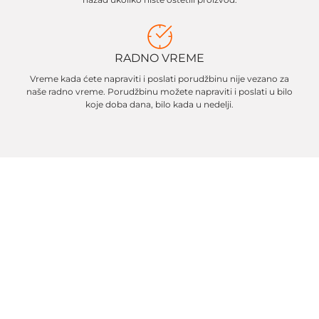
RADNO VREME
Vreme kada ćete napraviti i poslati porudžbinu nije vezano za
naše radno vreme. Porudžbinu možete napraviti i poslati u bilo
koje doba dana, bilo kada u nedelji.