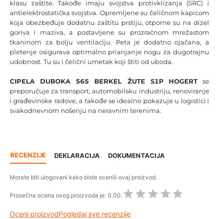
klasu zaštite. Takođe imaju svojstva protivklizanja (SRC) i
antielektrostatička svojstva. Opremljene su čeličnom kapicom
koja obezbeđuje dodatnu zaštitu prstiju, otporne su na dizel
goriva i maziva, a postavljene su prozračnom mrežastom
tkaninom za bolju ventilaciju. Peta je dodatno ojačana, a
pletenje osigurava optimalno prianjanje nogu za dugotrajnu
udobnost. Tu su i čelični umetak koji štiti od uboda.
CIPELA DUBOKA 565 BERKEL ŽUTE S1P
HOGERT
se
preporučuje za transport, automobilsku industriju, renoviranje
i građevinske radove, a takođe se idealno pokazuje u logistici i
svakodnevnom nošenju na neravnim terenima.
RECENZIJE
DEKLARACIJA
DOKUMENTACIJA
Morate biti ulogovani kako biste ocenili ovaj proizvod.
Prosečna ocena ovog proizvoda je:
0.00.
Oceni proizvod
Pogledaj sve recenzije