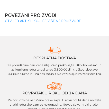
POVEZANI PROIZVODI
GTV LED ARTIKLI KOJI SE VIŠE NE PROIZVODE
BESPLATNA DOSTAVA
Za porudžbine naručene isključivo preko sajta. Ukoliko vaš račun
za kupljenu robu iznosi iznad 3.500,00 din troškovi dostave
kurirske službe idu na naš račun. Ovo važi isključivo za fizička lica.
POVRATAK U ROKU OD 14 DANA
Za porudžbine naručene preko sajta. U roku od 14 dana možete
vratiti robu ako vam se ne dopadne. Novac će vam biti vraćen
nazad ukoliko niste oštetili proizvod.