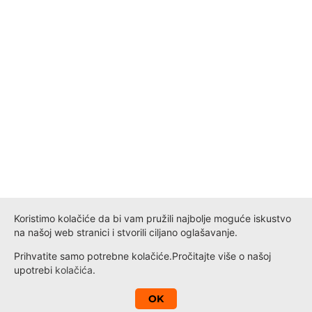
Koristimo kolačiće da bi vam pružili najbolje moguće iskustvo
na našoj web stranici i stvorili ciljano oglašavanje.
Prihvatite samo potrebne kolačiće.
Pročitajte više o našoj
upotrebi
kolačića
.
A
OK