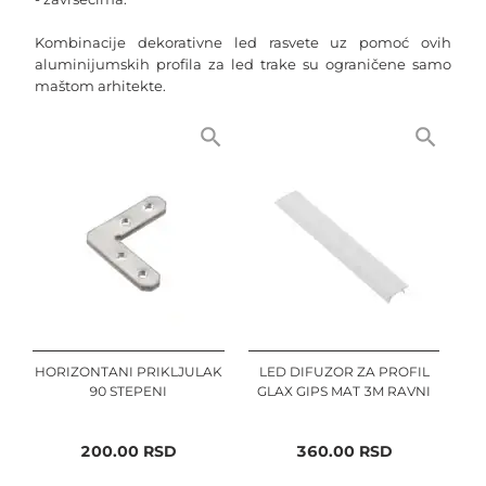
Kombinacije dekorativne led rasvete uz pomoć ovih
aluminijumskih profila za led trake su ograničene samo
maštom arhitekte.
HORIZONTANI PRIKLJULAK
LED DIFUZOR ZA PROFIL
90 STEPENI
GLAX GIPS MAT 3M RAVNI
200.00
RSD
360.00
RSD