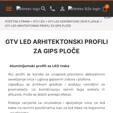
0
POČETNA STRANA
>
GTV LED
>
GTV LED DEKORATIVNO OSVETLJENJE
>
GTV LED ARHITEKTONSKI PROFILI ZA GIPS PLOČE
GTV LED ARHITEKTONSKI PROFILI
ZA GIPS PLOČE
Aluminijumski profili za LED trake
Alu profili se koriste za unapred planirano dekorativno
osvetljenje ivica i uglova gipsanih zidova i plafona.
Ugrađuju se prilikom gradnje i postaju nevidljivi za
posmatrača. Uz kombinaziju raznih boja svetala ili
difuzora, može se dobiti prelepi efekat.
Postoje varijante za unutrašnje i spoljašnje ivice, za led
trake na ravnim površinama, kao za led trake na krajevima
- završecima.