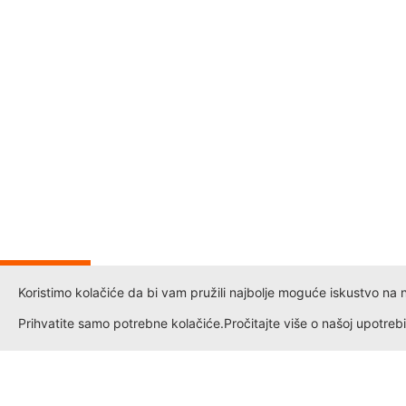
ROZE
IJA
Koristimo kolačiće da bi vam pružili najbolje moguće iskustvo na naš
%
Prihvatite samo potrebne kolačiće.
Pročitajte više o našoj upotrebi