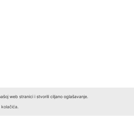
TA AURORA OK IP20 CRNA
ROZETA ELVA OK IP54 
oj web stranici i stvorili ciljano oglašavanje.
510.00
RSD
710.00
RSD
kolačića
.