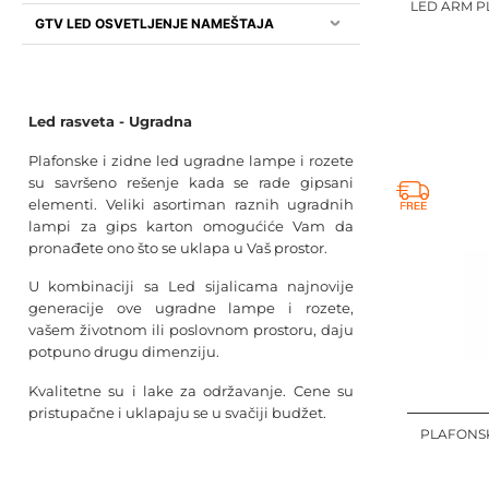
LED ARM P
GTV LED OSVETLJENJE NAMEŠTAJA
Led rasveta - Ugradna
Plafonske i zidne led ugradne lampe i rozete
su savršeno rešenje kada se rade gipsani
elementi. Veliki asortiman raznih ugradnih
lampi za gips karton omogućiće Vam da
pronađete ono što se uklapa u Vaš prostor.
U kombinaciji sa Led sijalicama najnovije
generacije ove ugradne lampe i rozete,
vašem životnom ili poslovnom prostoru, daju
potpuno drugu dimenziju.
Kvalitetne su i lake za održavanje. Cene su
pristupačne i uklapaju se u svačiji budžet.
PLAFONSK