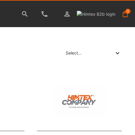
0
Select...