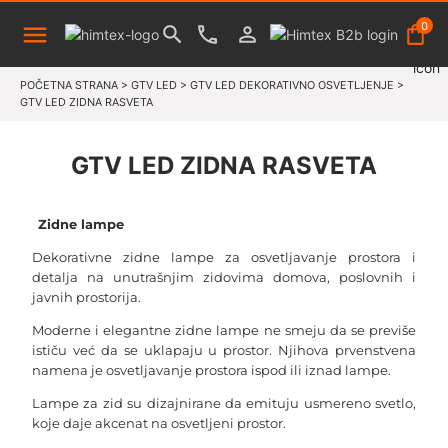
0
POČETNA STRANA
>
GTV LED
>
GTV LED DEKORATIVNO OSVETLJENJE
>
GTV LED ZIDNA RASVETA
GTV LED ZIDNA RASVETA
Zidne lampe
Dekorativne zidne lampe za osvetljavanje prostora i
detalja na unutrašnjim zidovima domova, poslovnih i
javnih prostorija.
Moderne i elegantne zidne lampe ne smeju da se previše
ističu već da se uklapaju u prostor. Njihova prvenstvena
namena je osvetljavanje prostora ispod ili iznad lampe.
Lampe za zid su dizajnirane da emituju usmereno svetlo,
koje daje akcenat na osvetljeni prostor.