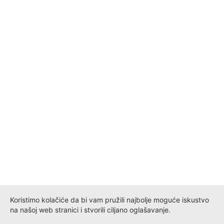
Koristimo kolačiće da bi vam pružili najbolje moguće iskustvo
na našoj web stranici i stvorili ciljano oglašavanje.