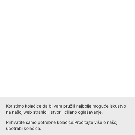
Koristimo kolačiće da bi vam pružili najbolje moguće iskustvo
na našoj web stranici i stvorili ciljano oglašavanje.
Prihvatite samo potrebne kolačiće.
Pročitajte više o našoj
upotrebi
kolačića
.