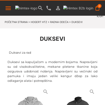
0
POČETNA STRANA
>
HOGERT HTZ
>
RADNA ODEĆA
>
DUKSEVI
DUKSEVI
Duksevi za rad
Duksevi sa kapuljačom u modernim bojama. Napravljeni
su od visokokvalitetne, mekane pletene tkanine koja
osigurava udobnost nošenja. Napravljeni su većinski od
pamuka i imaju jedan veliki kengur džep za lako
odlaganje alata i potrepština.