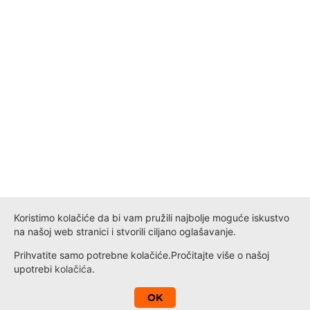
Koristimo kolačiće da bi vam pružili najbolje moguće iskustvo
na našoj web stranici i stvorili ciljano oglašavanje.
Prihvatite samo potrebne kolačiće.
Pročitajte više o našoj
upotrebi
kolačića
.
A
OK