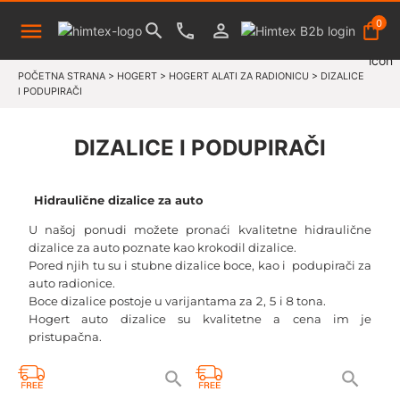
0
POČETNA STRANA
>
HOGERT
>
HOGERT ALATI ZA RADIONICU
>
DIZALICE
I PODUPIRAČI
DIZALICE I PODUPIRAČI
Hidraulične dizalice za auto
U našoj ponudi možete pronaći kvalitetne hidraulične
dizalice za auto poznate kao krokodil dizalice.
Pored njih tu su i stubne dizalice boce, kao i podupirači za
auto radionice.
Boce dizalice postoje u varijantama za 2, 5 i 8 tona.
Hogert auto dizalice su kvalitetne a cena im je
pristupačna.