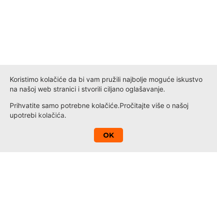
Koristimo kolačiće da bi vam pružili najbolje moguće iskustvo
na našoj web stranici i stvorili ciljano oglašavanje.
Prihvatite samo potrebne kolačiće.
Pročitajte više o našoj
upotrebi
kolačića
.
A
OK
Kontakt