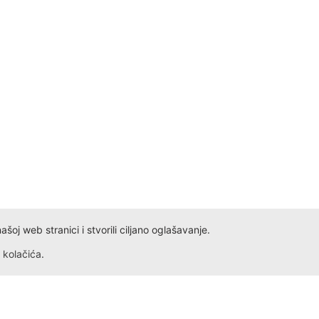
oj web stranici i stvorili ciljano oglašavanje.
kolačića
.