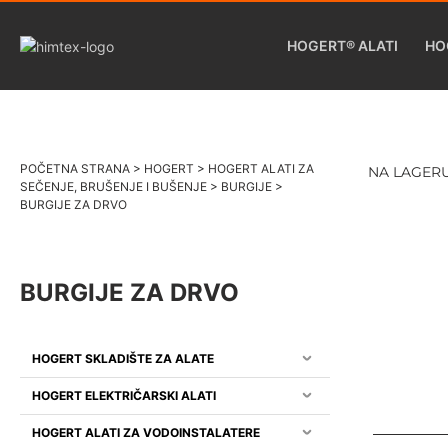
HOGERT® ALATI
HO
POČETNA STRANA
>
HOGERT
>
HOGERT ALATI ZA
NA LAGER
SEČENJE, BRUŠENJE I BUŠENJE
>
BURGIJE
>
BURGIJE ZA DRVO
BURGIJE ZA DRVO
HOGERT SKLADIŠTE ZA ALATE
HOGERT ELEKTRIČARSKI ALATI
HOGERT ALATI ZA VODOINSTALATERE