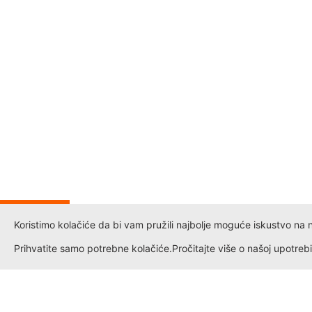
IJA
Koristimo kolačiće da bi vam pružili najbolje moguće iskustvo na naš
%
Prihvatite samo potrebne kolačiće.
Pročitajte više o našoj upotrebi