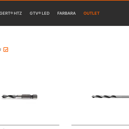
GERT® HTZ
GTV® LED
FARBARA
OUTLET
U