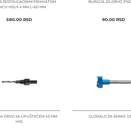
 S ŠESTOUGAONIM PRIHVATOM
BURGIJA ZA DRVO 3*6
INCH HSS fi 4 MM L=60 MM
580.00
RSD
90.00
RSD
ZA DRVO SA UPUŠTAČEM 45 MM
GLODALO ZA ŠARKE 1
HSS