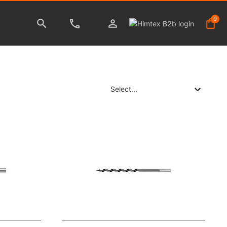
0
Select...