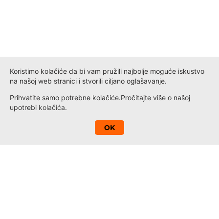
Koristimo kolačiće da bi vam pružili najbolje moguće iskustvo
na našoj web stranici i stvorili ciljano oglašavanje.
Prihvatite samo potrebne kolačiće.
Pročitajte više o našoj
upotrebi
kolačića
.
A
OK
Kontakt
Novosti