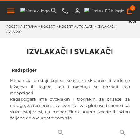
0
POČETNA STRANA
>
HOGERT
>
HOGERT AUTO ALATI
>
IZVLAKAČI I
SVLAKAČI
IZVLAKAČI I SVLAKAČI
Radapciger
Mehanički uređaji koji se koristi za skidanje ili vađenje
ležajeva ili lagera, kao i navrtaja su poznati kao
radapcigeri.
Radapcigera ima dvokrakih i trokrakih, za brisače, za
opruge, za remenice,, za čvorišta, za zglobove i spone i svi
služe istoj svrsi, da mehaničkim putem izvade ili skinu
željene delove upotrebom sile.