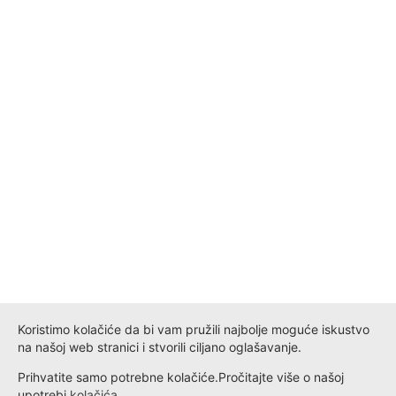
Koristimo kolačiće da bi vam pružili najbolje moguće iskustvo
na našoj web stranici i stvorili ciljano oglašavanje.
Prihvatite samo potrebne kolačiće.
Pročitajte više o našoj
upotrebi
kolačića
.