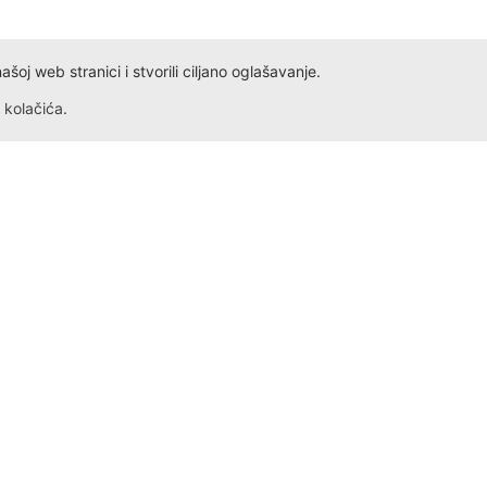
oj web stranici i stvorili ciljano oglašavanje.
kolačića
.
Dokumenta
Kontakt
Obrazac ID
Ivana Antunovića 94
Obrazac PDV
24000 Subotica
Radno vreme: Svakog dana,
Obrazac Reklamacije
Obrazac Reklamacije VP
+381 69 5275 621
Ugovor o kupoprodaji na daljinu
office@himtexcompany.co
Jednostrani raskid ugovora
Prodajna mesta