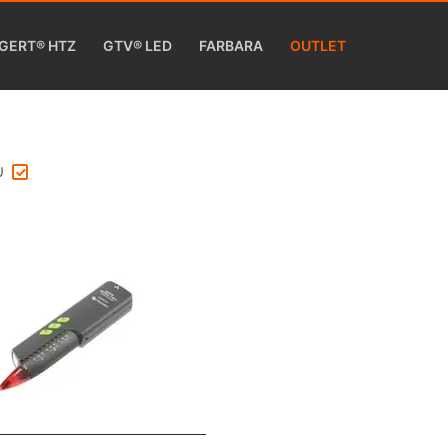
GERT® HTZ
GTV® LED
FARBARA
OUTLET
U