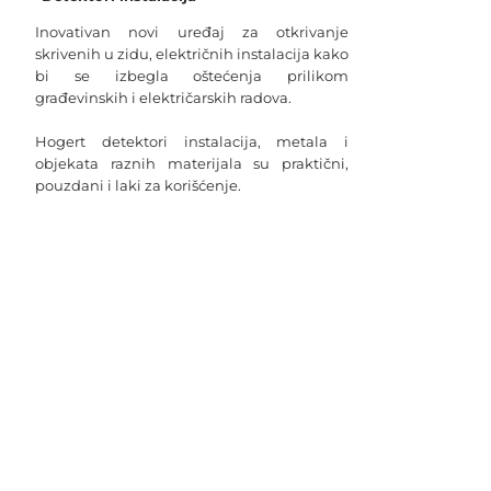
Inovativan novi uređaj za otkrivanje
skrivenih u zidu, električnih instalacija kako
bi se izbegla oštećenja prilikom
građevinskih i električarskih radova.
Hogert detektori instalacija, metala i
objekata raznih materijala su praktični,
pouzdani i laki za korišćenje.