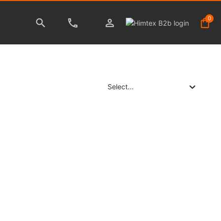
0
Select...