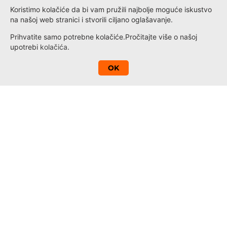
Koristimo kolačiće da bi vam pružili najbolje moguće iskustvo
na našoj web stranici i stvorili ciljano oglašavanje.
Prihvatite samo potrebne kolačiće.
Pročitajte više o našoj
upotrebi
kolačića
.
A
OK
Kontakt
Novosti
Loyalty
Informacije