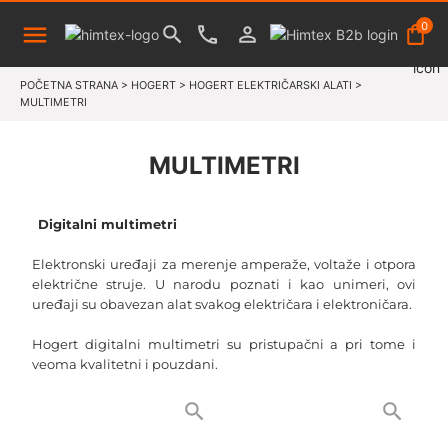
0
POČETNA STRANA
>
HOGERT
>
HOGERT ELEKTRIČARSKI ALATI
>
MULTIMETRI
MULTIMETRI
Digitalni multimetri
Elektronski uređaji za merenje amperaže, voltaže i otpora
električne struje. U narodu poznati i kao unimeri, ovi
uređaji su obavezan alat svakog električara i elektroničara.
Hogert digitalni multimetri su pristupačni a pri tome i
veoma kvalitetni i pouzdani.