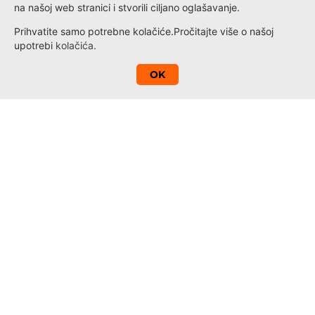
na našoj web stranici i stvorili ciljano oglašavanje.
Prihvatite samo potrebne kolačiće.
Pročitajte više o našoj
upotrebi
kolačića
.
A
OK
Kontakt
Novosti
Loyalty
Informacije
Politika privatnosti