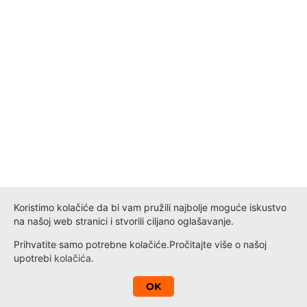
Koristimo kolačiće da bi vam pružili najbolje moguće iskustvo
na našoj web stranici i stvorili ciljano oglašavanje.
Prihvatite samo potrebne kolačiće.
Pročitajte više o našoj
upotrebi
kolačića
.
A
OK