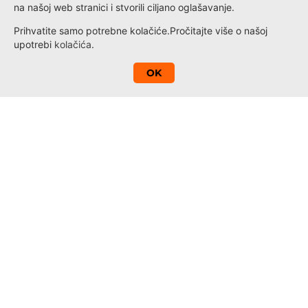
na našoj web stranici i stvorili ciljano oglašavanje.
Prihvatite samo potrebne kolačiće.
Pročitajte više o našoj
upotrebi
kolačića
.
A
OK
Kontakt
Novosti
Loyalty
Informacije
Politika privatnosti