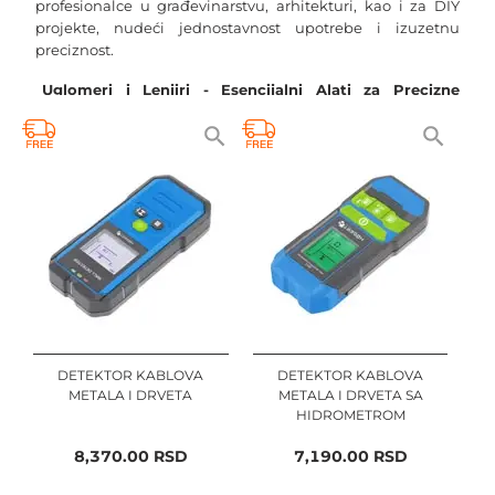
profesionalce u građevinarstvu, arhitekturi, kao i za DIY 
projekte, nudeći jednostavnost upotrebe i izuzetnu 
preciznost.
Uglomeri i Lenjiri - Esencijalni Alati za Precizne 
Uglove
Uglomeri, posebno naši precizni modeli, su neophodni za 
tačno merenje i prenos uglova. Naši lenjiri, napravljeni od 
visokokvalitetnih materijala, pružaju pouzdanost 
potrebnu za precizno crtanje i merenje.
Metri i Merne Trake - Fleksibilnost u Merenju
Za tradicionalne potrebe merenja, nudimo širok izbor 
metara i mernih traka. Naše profesionalne merne trake su 
dizajnirane da izdrže upotrebu u različitim uslovima, 
nudeći dugotrajnost i pouzdanost.
DETEKTOR KABLOVA
DETEKTOR KABLOVA
METALA I DRVETA
METALA I DRVETA SA
Libele - Ravnoteža u Svemu što Radite
HIDROMETROM
Libele su nezamenljive za proveru horizontalnosti i 
8,370.00
RSD
7,190.00
RSD
vertikalnosti površina. Naše nivoe libele su precizne i lako 
čitljive, što ih čini savršenim alatom za građevinske radove, 