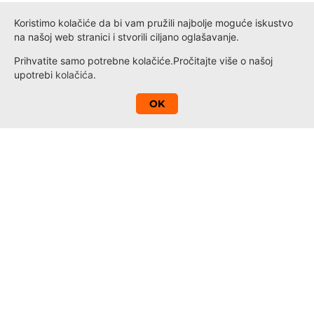
Koristimo kolačiće da bi vam pružili najbolje moguće iskustvo
na našoj web stranici i stvorili ciljano oglašavanje.
Prihvatite samo potrebne kolačiće.
Pročitajte više o našoj
upotrebi
kolačića
.
A
OK
Kontakt
Novosti
Loyalty
Informacije