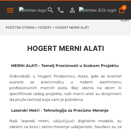
0
POČETNA STRANA
>
HOGERT
>
HOGERT MERNI ALATI
HOGERT MERNI ALATI
MERNI ALATI - Temelj Preciznosti u Svakom Projektu
Dobrodošli u Hogert Prodavnicu Alata, gde se kvalitet 
susreće sa preciznošću u našem asortimanu 
profesionalnih mernih alata. Bez obzira na obim ili 
specifičnost vašeg projekta, naši merni alati su dizajnirani 
da pruže tačnost koja vam je potrebna.
Laserski Metri - Tehnologija za Precizno Merenje
Naši laserski metri, uključujući digitalne modele, su 
idealni za brzo i tačno merenje udaljenosti. Savršeni su za 