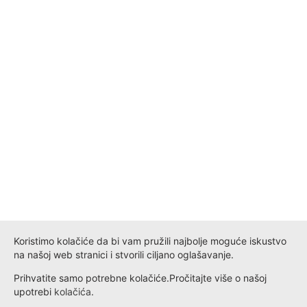
Koristimo kolačiće da bi vam pružili najbolje moguće iskustvo
na našoj web stranici i stvorili ciljano oglašavanje.
Prihvatite samo potrebne kolačiće.
Pročitajte više o našoj
upotrebi
kolačića
.