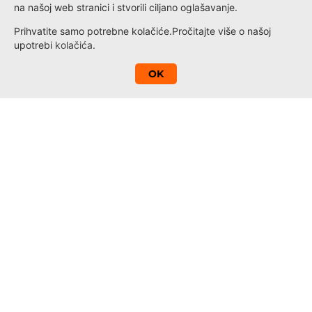
na našoj web stranici i stvorili ciljano oglašavanje.
Prihvatite samo potrebne kolačiće.
Pročitajte više o našoj
upotrebi
kolačića
.
A
OK
Kontakt
Novosti
Loyalty
Informacije
Politika privatnosti