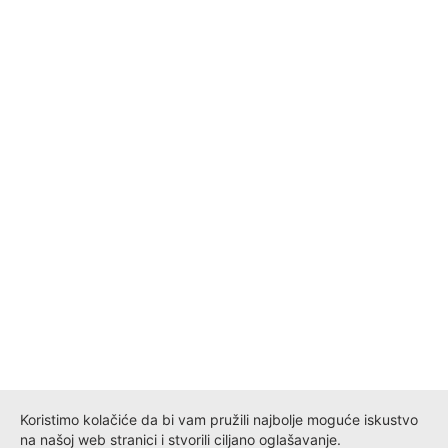
Koristimo kolačiće da bi vam pružili najbolje moguće iskustvo
na našoj web stranici i stvorili ciljano oglašavanje.