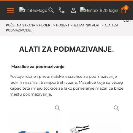
0
POČETNA STRANA
>
HOGERT
>
HOGERT PNEUMATSKI ALATI
>
ALATI ZA
PODMAZIVANJE.
ALATI ZA PODMAZIVANJE.
Mazalice za podmazivanje
Postoje ručne i pneumatske mazalice za podmazivanje
radnih mašina i transportnih vozila. Mazalice koje su većeg
kapaciteta imaju točkiće za lako pomeranje mazalice bliže
mestu podmazivanja.