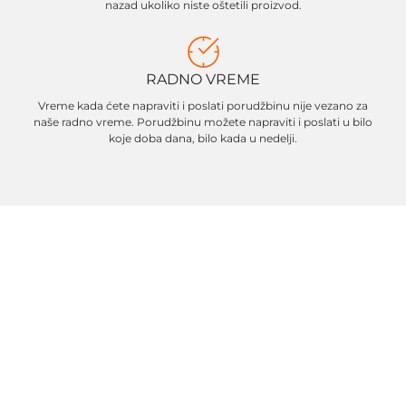
nazad ukoliko niste oštetili proizvod.
RADNO VREME
Vreme kada ćete napraviti i poslati porudžbinu nije vezano za
naše radno vreme. Porudžbinu možete napraviti i poslati u bilo
koje doba dana, bilo kada u nedelji.