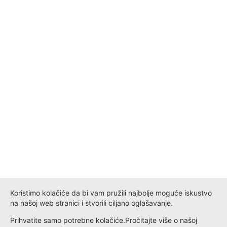
Koristimo kolačiće da bi vam pružili najbolje moguće iskustvo
na našoj web stranici i stvorili ciljano oglašavanje.
Prihvatite samo potrebne kolačiće.
Pročitajte više o našoj