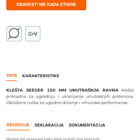
OBAVESTI ME KADA STIGNE
OPIS
KARAKTERISTIKE
KLEŠTA SEEGER 150 MM UNUTRAŠNJA RAVNA
klešta
prikladna za ugradnju i uklanjanje unutrašnjih prstenova.
Obložene ručke za ugodno držanje i vrhunske performanse.
RECENZIJE
DEKLARACIJA
DOKUMENTACIJA
Morate biti ulogovani kako biste ocenili ovaj proizvod.