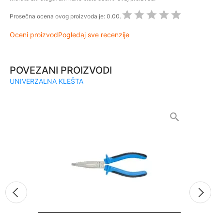
Prosečna ocena ovog proizvoda je:
0.00.
Oceni proizvod
Pogledaj sve recenzije
POVEZANI PROIZVODI
UNIVERZALNA KLEŠTA