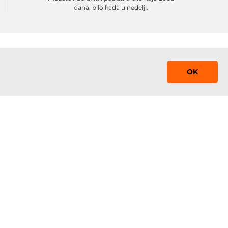
dana, bilo kada u nedelji.
OK
Saznaj prvi!
Prijavite se na mejling listu sa promocijama,
obaveštenjima i sniženjima
 0-24
Prijavi se