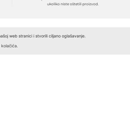
ukoliko niste oštetili proizvod.
oj web stranici i stvorili ciljano oglašavanje.
kolačića
.
Dokumenta
Kontakt
Obrazac ID
Ivana Antunovića 94
Obrazac PDV
24000 Subotica
Radno vreme: Svakog dana,
Obrazac Reklamacije
Obrazac Reklamacije VP
+381 69 5275 621