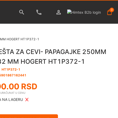
0
2 MM HOGERT HT1P372-1
EŠTA ZA CEVI- PAPAGAJKE 250MM
 32 MM HOGERT HT1P372-1
:
HT1P372-1
5901867162441
00.00
RSD
E URAČUNAT U CENU
 NA LAGERU