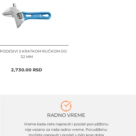
 PODESIVI S KRATKOM RUČKOM DO
32 MM
2,730.00
RSD
RADNO VREME
Vreme kada ćete napraviti i poslati porudžbinu
nije vezano za naše radno vreme. Porudžbinu
možete napraviti i poslati u bilo koje doba