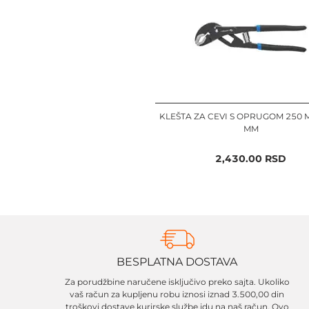
KLEŠTA ZA CEVI S OPRUGOM 250 M
MM
2,430.00
RSD
BESPLATNA DOSTAVA
Za porudžbine naručene isključivo preko sajta. Ukoliko
vaš račun za kupljenu robu iznosi iznad 3.500,00 din
troškovi dostave kurirske službe idu na naš račun. Ovo