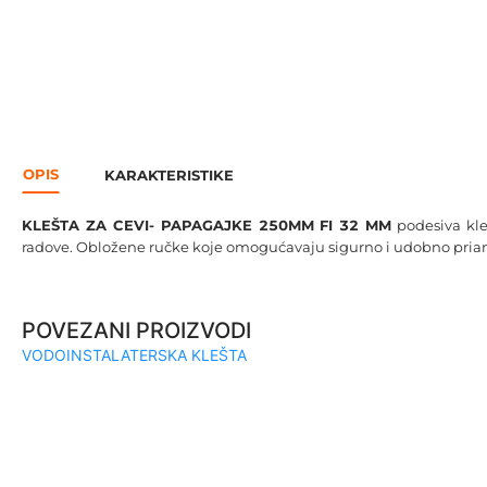
OPIS
KARAKTERISTIKE
KLEŠTA ZA CEVI- PAPAGAJKE 250MM FI 32 MM
podesiva kl
radove. Obložene ručke koje omogućavaju sigurno i udobno prian
POVEZANI PROIZVODI
VODOINSTALATERSKA KLEŠTA