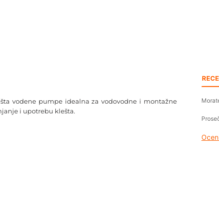
RECE
Morate
ešta vodene pumpe idealna za vodovodne i montažne
janje i upotrebu klešta.
Proseč
Oceni