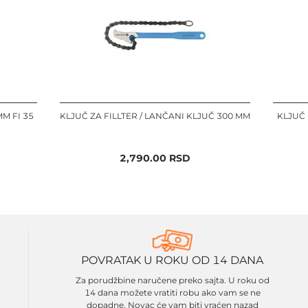
M FI 35
KLJUČ ZA FILLTER / LANČANI KLJUČ 300 MM
KLJUČ
2,790.00
RSD
POVRATAK U ROKU OD 14 DANA
Za porudžbine naručene preko sajta. U roku od
14 dana možete vratiti robu ako vam se ne
dopadne. Novac će vam biti vraćen nazad