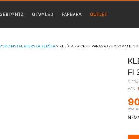
GERT® HTZ
GTV® LED
FARBARA
OUTLET
VODOINSTALATERSKA KLEŠTA
>
KLEŠTA ZA CEVI- PAPAGAJKE 250MM FI 3
KL
FI
ŠIFRA
EAN:
9
PDV J
NEMA