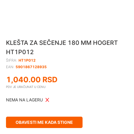
KLEŠTA ZA SEČENJE 180 MM HOGERT
HT1P012
ŠIFRA:
HT1P012
EAN:
5901867128935
1,040.00
RSD
PDV JE URAČUNAT U CENU
NEMA NA LAGERU
OBAVESTI ME KADA STIGNE