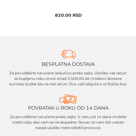
820.00
RSD
BESPLATNA DOSTAVA
Za porudžbine naručene isključivo preko sajta. Ukoliko vaš račun
za kupljenu robu iznosi iznad 3.500,00 din troškovi dostave
kurirske službe idu na naš račun. Ovo važi isključivo za fizička lica.
POVRATAK U ROKU OD 14 DANA
Za porudžbine naručene preko sajta. U roku od 14 dana možete
vratiti robu ako vam se ne dopadne. Novac će vam biti vraćen
nazad ukoliko niste oštetili proizvod.