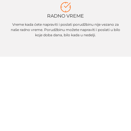
RADNO VREME
Vreme kada ćete napraviti i poslati porudžbinu nije vezano za
naše radno vreme. Porudžbinu možete napraviti i poslati u bilo
koje doba dana, bilo kada u nedelji.