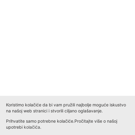
Koristimo kolačiće da bi vam pružili najbolje moguće iskustvo
na našoj web stranici i stvorili ciljano oglašavanje.
Prihvatite samo potrebne kolačiće.
Pročitajte više o našoj
upotrebi
kolačića
.