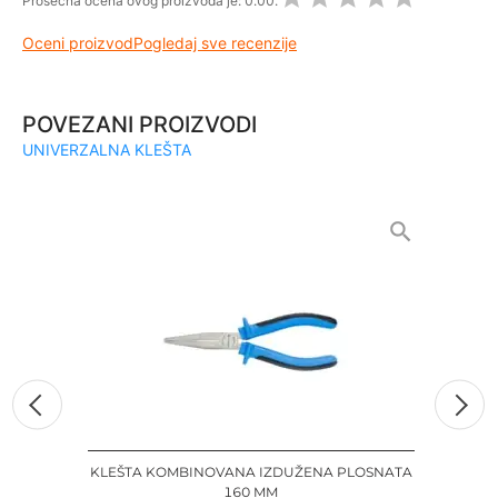
Prosečna ocena ovog proizvoda je:
0.00.
Oceni proizvod
Pogledaj sve recenzije
POVEZANI PROIZVODI
UNIVERZALNA KLEŠTA
KLEŠTA KOMBINOVANA IZDUŽENA PLOSNATA
160 MM