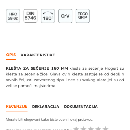
OPIS
KARAKTERISTIKE
KLEŠTA ZA SEČENJE 160 MM
klešta za sečenje Hogert su
klešta za sečenje žice. Glava ovih klešta sastoje se od debljih
ravnih čeljusti zatvorenog tipa i deo su svakog alata jel su od
velike pomoći majstorima.
RECENZIJE
DEKLARACIJA
DOKUMENTACIJA
Morate biti ulogovani kako biste ocenili ovaj proizvod.