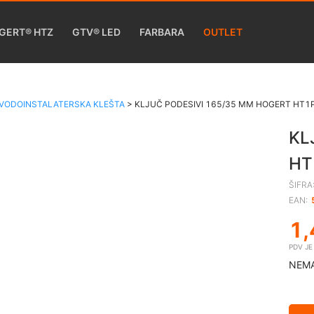
GERT® HTZ
GTV® LED
FARBARA
OUTLET
VODOINSTALATERSKA KLEŠTA
>
KLJUČ PODESIVI 165/35 MM HOGERT HT1
KL
HT
ŠIFRA
EAN:
1,
PDV J
NEMA