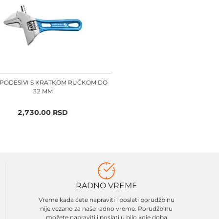
 PODESIVI S KRATKOM RUČKOM DO
32 MM
2,730.00
RSD
RADNO VREME
Vreme kada ćete napraviti i poslati porudžbinu
nije vezano za naše radno vreme. Porudžbinu
možete napraviti i poslati u bilo koje doba