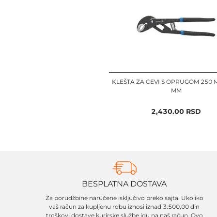
KLEŠTA ZA CEVI S OPRUGOM 250 M
MM
2,430.00
RSD
BESPLATNA DOSTAVA
Za porudžbine naručene isključivo preko sajta. Ukoliko
vaš račun za kupljenu robu iznosi iznad 3.500,00 din
troškovi dostave kurirske službe idu na naš račun. Ovo