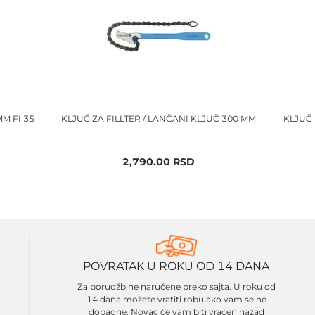
M FI 35
KLJUČ ZA FILLTER / LANČANI KLJUČ 300 MM
KLJUČ
2,790.00
RSD
POVRATAK U ROKU OD 14 DANA
Za porudžbine naručene preko sajta. U roku od
14 dana možete vratiti robu ako vam se ne
dopadne. Novac će vam biti vraćen nazad