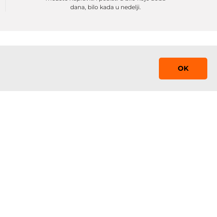
dana, bilo kada u nedelji.
OK
Saznaj prvi!
Prijavite se na mejling listu sa promocijama,
obaveštenjima i sniženjima
 0-24
Prijavi se