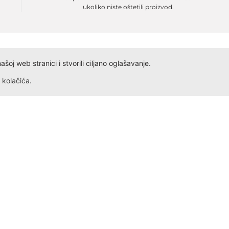
ukoliko niste oštetili proizvod.
oj web stranici i stvorili ciljano oglašavanje.
kolačića
.
Dokumenta
Kontakt
Obrazac ID
Ivana Antunovića 94
Obrazac PDV
24000 Subotica
Radno vreme: Svakog dana,
Obrazac Reklamacije
Obrazac Reklamacije VP
+381 69 5275 621