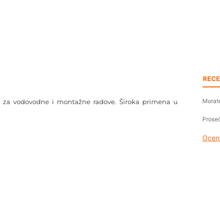
RECE
Morate
pa za vodovodne i montažne radove. Široka primena u
Proseč
Oceni