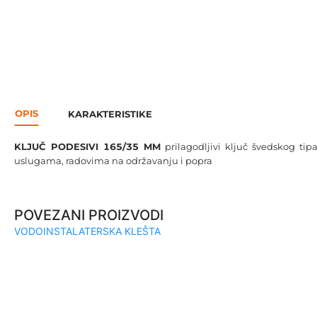
OPIS
KARAKTERISTIKE
KLJUČ PODESIVI 165/35 MM
prilagodljivi ključ švedskog ti
uslugama, radovima na održavanju i popra
POVEZANI PROIZVODI
VODOINSTALATERSKA KLEŠTA