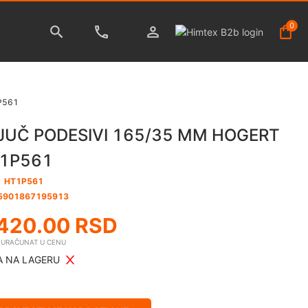
0
P561
JUČ PODESIVI 165/35 MM HOGERT
1P561
:
HT1P561
5901867195913
420.00
RSD
E URAČUNAT U CENU
 NA LAGERU