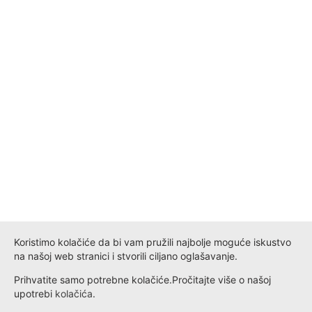
Koristimo kolačiće da bi vam pružili najbolje moguće iskustvo
na našoj web stranici i stvorili ciljano oglašavanje.
Prihvatite samo potrebne kolačiće.
Pročitajte više o našoj
upotrebi
kolačića
.