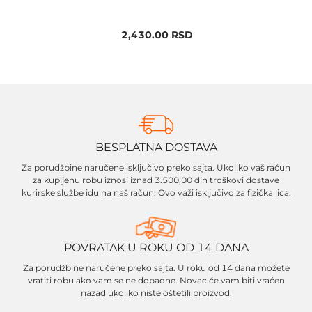
2,430.00
RSD
BESPLATNA DOSTAVA
Za porudžbine naručene isključivo preko sajta. Ukoliko vaš račun
za kupljenu robu iznosi iznad 3.500,00 din troškovi dostave
kurirske službe idu na naš račun. Ovo važi isključivo za fizička lica.
POVRATAK U ROKU OD 14 DANA
Za porudžbine naručene preko sajta. U roku od 14 dana možete
vratiti robu ako vam se ne dopadne. Novac će vam biti vraćen
nazad ukoliko niste oštetili proizvod.