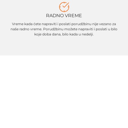
RADNO VREME
Vreme kada ćete napraviti i poslati porudžbinu nije vezano za
naše radno vreme. Porudžbinu možete napraviti i poslati u bilo
koje doba dana, bilo kada u nedelji.