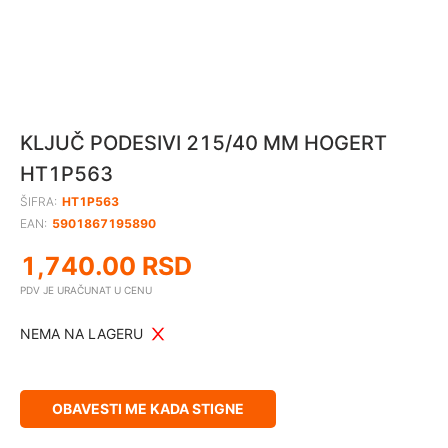
KLJUČ PODESIVI 215/40 MM HOGERT
HT1P563
ŠIFRA:
HT1P563
EAN:
5901867195890
1,740.00
RSD
PDV JE URAČUNAT U CENU
NEMA NA LAGERU
OBAVESTI ME KADA STIGNE