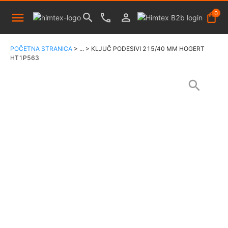
0
POČETNA STRANICA
>
...
>
KLJUČ PODESIVI 215/40 MM HOGERT
HT1P563