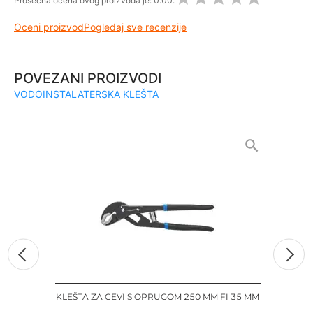
Prosečna ocena ovog proizvoda je:
0.00.
Oceni proizvod
Pogledaj sve recenzije
POVEZANI PROIZVODI
VODOINSTALATERSKA KLEŠTA
KLEŠTA ZA CEVI S OPRUGOM 250 MM FI 35 MM
KLJU