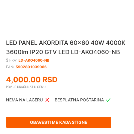
LED PANEL AKORDITA 60x60 40W 4000K
3600lm IP20 GTV LED LD-AKO4060-NB
ŠIFRA:
LD-AKO4060-NB
EAN:
5902801039966
4,000.00
RSD
PDV JE URAČUNAT U CENU
NEMA NA LAGERU
BESPLATNA POŠTARINA
OBAVESTI ME KADA STIGNE