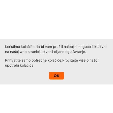
Koristimo kolačiće da bi vam pružili najbolje moguće iskustvo
na našoj web stranici i stvorili ciljano oglašavanje.
Prihvatite samo potrebne kolačiće.
Pročitajte više o našoj
upotrebi
kolačića
.
A
OK