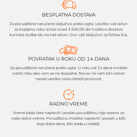
BESPLATNA DOSTAVA
Za porudžbine naručene isključivo preko sajta. Ukoliko vaš račun
za kupljenu robu iznosi iznad 3.500,00 din troškovi dostave
kurirske službe idu na naš račun. Ovo važi isključivo za fizička lica.
POVRATAK U ROKU OD 14 DANA
Za porudžbine naručene preko sajta. U roku od 14 dana možete
vratiti robu ako vam se ne dopadne. Novac će vam biti vraćen
nazad ukoliko niste oštetili proizvod.
RADNO VREME
Vreme kada ćete napraviti i poslati porudžbinu nije vezano za
naše radno vreme. Porudžbinu možete napraviti i poslati u bilo
koje doba dana, bilo kada u nedelji.