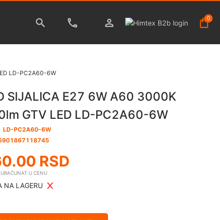
0
 LED LD-PC2A60-6W
D SIJALICA E27 6W A60 3000K
0lm GTV LED LD-PC2A60-6W
:
LD-PC2A60-6W
5901867118745
60.00
RSD
E URAČUNAT U CENU
 NA LAGERU