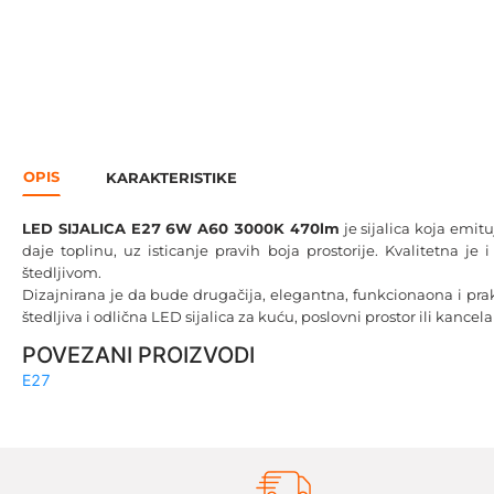
OPIS
KARAKTERISTIKE
LED SIJALICA E27 6W A60 3000K 470lm
je sijalica koja emitu
daje toplinu, uz isticanje pravih boja prostorije. Kvalitetna je 
štedljivom.
Dizajnirana je da bude drugačija, elegantna, funkcionaona i prakti
štedljiva i odlična LED sijalica za kuću, poslovni prostor ili kancelar
POVEZANI PROIZVODI
E27