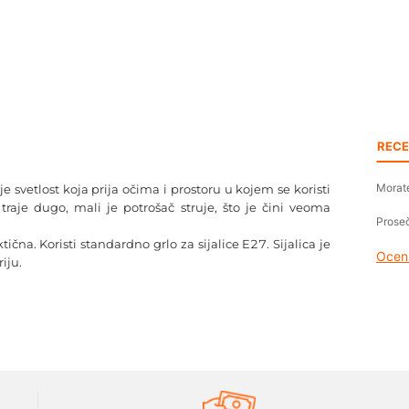
RECE
Morate
je svetlost koja prija očima i prostoru u kojem se koristi
i traje dugo, mali je potrošač struje, što je čini veoma
Proseč
čna. Koristi standardno grlo za sijalice E27. Sijalica je
Oceni
iju.