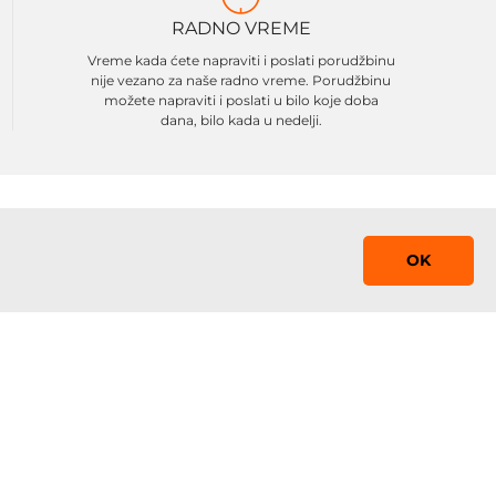
RADNO VREME
Vreme kada ćete napraviti i poslati porudžbinu
nije vezano za naše radno vreme. Porudžbinu
možete napraviti i poslati u bilo koje doba
dana, bilo kada u nedelji.
OK
Saznaj prvi!