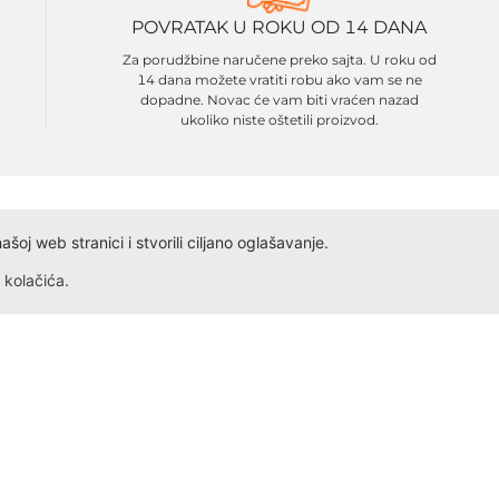
POVRATAK U ROKU OD 14 DANA
Za porudžbine naručene preko sajta. U roku od
14 dana možete vratiti robu ako vam se ne
dopadne. Novac će vam biti vraćen nazad
ukoliko niste oštetili proizvod.
oj web stranici i stvorili ciljano oglašavanje.
kolačića
.
Dokumenta
Kontakt