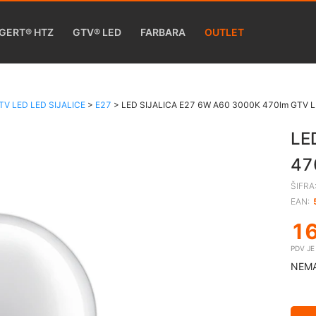
GERT® HTZ
GTV® LED
FARBARA
OUTLET
TV LED LED SIJALICE
>
E27
>
LED SIJALICA E27 6W A60 3000K 470lm GTV
LE
47
ŠIFRA
EAN:
1
PDV J
NEMA