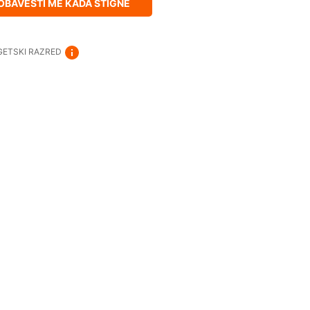
OBAVESTI ME KADA STIGNE
GETSKI RAZRED