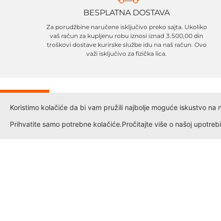
BESPLATNA DOSTAVA
Za porudžbine naručene isključivo preko sajta. Ukoliko
vaš račun za kupljenu robu iznosi iznad 3.500,00 din
troškovi dostave kurirske službe idu na naš račun. Ovo
važi isključivo za fizička lica.
IJA
Koristimo kolačiće da bi vam pružili najbolje moguće iskustvo na naš
%
Prihvatite samo potrebne kolačiće.
Pročitajte više o našoj upotrebi
Informacije