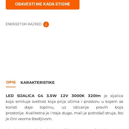
OBAVESTI ME KADA STIGNE
ENERGETSKI RAZRED
OPIS
KARAKTERISTIKE
LED SIJALICA G4 3.5W 12V 3000K 320lm
je sijalica
koja emituje svetlost koja prija očima i prostoru u kojem se
koristi daje toplinu, uz isticanje pravih boja
prostorije. Kvalitetna je i traje dugo, mali je potrošač struje, što
je čini veoma štedljivom.