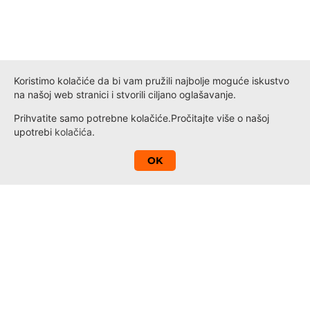
Koristimo kolačiće da bi vam pružili najbolje moguće iskustvo
na našoj web stranici i stvorili ciljano oglašavanje.
Prihvatite samo potrebne kolačiće.
Pročitajte više o našoj
upotrebi
kolačića
.
A
OK
Kontakt
Novosti