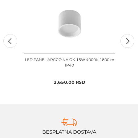
LED PANEL ARCCO NA OK 15W 4000K 1800lm
LED
IP40
2,650.00
RSD
BESPLATNA DOSTAVA