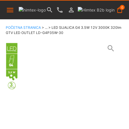
0
POČETNA STRANICA
>
...
>
LED SIJALICA G4 3.5W 12V 3000K 320lm
GTV LED OUTLET LD-G4P35W-30