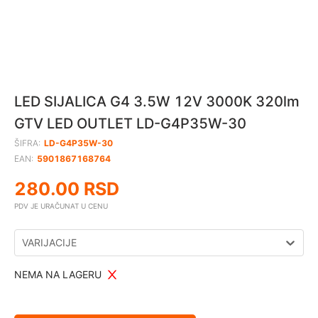
LED SIJALICA G4 3.5W 12V 3000K 320lm
GTV LED OUTLET LD-G4P35W-30
ŠIFRA:
LD-G4P35W-30
EAN:
5901867168764
280.00
RSD
PDV JE URAČUNAT U CENU
VARIJACIJE
NEMA NA LAGERU