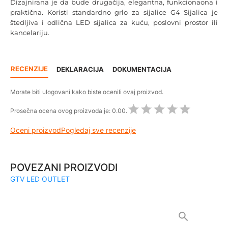
Dizajnirana je da bude drugačija, elegantna, funkcionaona i
praktična. Koristi standardno grlo za sijalice G4 Sijalica je
štedljiva i odlična LED sijalica za kuću, poslovni prostor ili
kancelariju.
RECENZIJE
DEKLARACIJA
DOKUMENTACIJA
Morate biti ulogovani kako biste ocenili ovaj proizvod.
Prosečna ocena ovog proizvoda je:
0.00.
Oceni proizvod
Pogledaj sve recenzije
POVEZANI PROIZVODI
GTV LED OUTLET