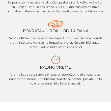
Za porudžbine naručene isključivo preko sajta. Ukoliko vaš račun
za kupljenu robu iznosi iznad 3.500,00 din troškovi dostave
kurirske službe idu na naš račun. Ovo važi isključivo za fizička lica.
POVRATAK U ROKU OD 14 DANA
Za porudžbine naručene preko sajta. U roku od 14 dana možete
vratiti robu ako vam se ne dopadne. Novac će vam biti vraćen
nazad ukoliko niste oštetili proizvod.
RADNO VREME
Vreme kada ćete napraviti i poslati porudžbinu nije vezano za
naše radno vreme. Porudžbinu možete napraviti i poslati u bilo
koje doba dana, bilo kada u nedelji.