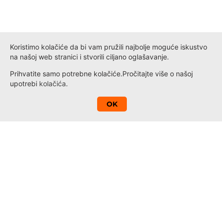
Koristimo kolačiće da bi vam pružili najbolje moguće iskustvo
na našoj web stranici i stvorili ciljano oglašavanje.
Prihvatite samo potrebne kolačiće.
Pročitajte više o našoj
upotrebi
kolačića
.
A
OK
Kontakt
Novosti
Loyalty