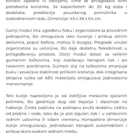
koristiti zajedno ili odvojeno, čime se prilagođava svim
potrebama korisnika. Sa kapacitetom do 30 kg alata i
dodataka, predstavlja pouzdanog pomoćnika u
svakodnevnom radu. Dimenzije:
45 x 36 x 64 cm
Gornji modul ima ugrađenu fioku i organizatore sa providnim
poklopcima, što omogućava lako čuvanje i pristup sitnim
delovima, poput šrafova, matica ili burgija. Pregrade unutar
organizatora su uklonjive, što daje dodatnu fleksibilnost u
prilagođavanju prostora. Donji modul dolazi sa velikim
gumenim točkovima, koji olakšavaju transport čak i po
neravnim površinama. Gumeni sloj na točkovima smanjuje
buku i povećava stabilnost prilikom kretanja, dok integrisana
sklopiva ručka od ABS materijala omogućava jednostavno
manevrisanje.
Telo kutije napravljeno je od izdržljive mešavine ojačanih
polimera, što garantuje dug vek trajanja i otpornost na
habanje. Čvrsta zaptivka na poklopcu pruža dodatnu zaštitu
od prašine i vode, tako da je alat siguran čak i u zahtevnim
radnim uslovima ili lošem vremenu. Kompaktne dimenzije
kutije omogućavaju jednostavan transport automobilom i
pristup skoro svakom radnom mestu.