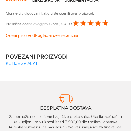
DEKLARACIJA
DOKUMENTACIJA
Morate biti ulogovani kako biste ocenili ovaj proizvod.
Prosečna ocena ovog proizvoda je:
4.93
Oceni proizvod
Pogledaj sve recenzije
POVEZANI PROIZVODI
KUTIJE ZA ALAT
BESPLATNA DOSTAVA
Za porudžbine naručene isključivo preko sajta. Ukoliko vaš račun
za kupljenu robu iznosi iznad 3.500,00 din troškovi dostave
kurirske službe idu na naš račun. Ovo važi isključivo za fizička lica.