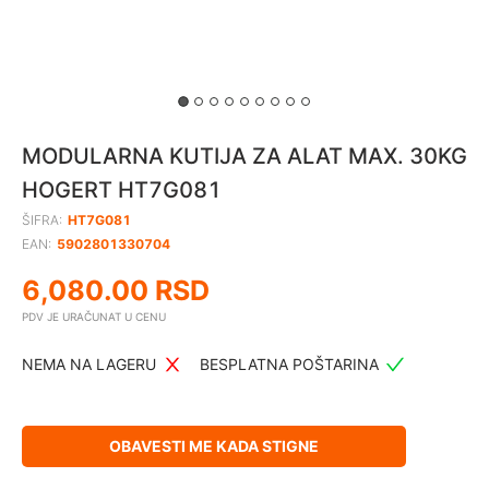
MODULARNA KUTIJA ZA ALAT MAX. 30KG
HOGERT HT7G081
ŠIFRA:
HT7G081
EAN:
5902801330704
6,080.00
RSD
PDV JE URAČUNAT U CENU
NEMA NA LAGERU
BESPLATNA POŠTARINA
OBAVESTI ME KADA STIGNE