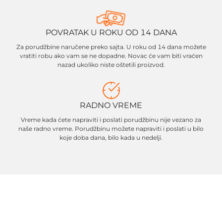
POVRATAK U ROKU OD 14 DANA
Za porudžbine naručene preko sajta. U roku od 14 dana možete
vratiti robu ako vam se ne dopadne. Novac će vam biti vraćen
nazad ukoliko niste oštetili proizvod.
RADNO VREME
Vreme kada ćete napraviti i poslati porudžbinu nije vezano za
naše radno vreme. Porudžbinu možete napraviti i poslati u bilo
koje doba dana, bilo kada u nedelji.