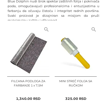
Blue Dolphin nudi širok spektar zaštitnih folija i pokrivača 
poda, omogućavajući profesionalcima i entuzijastima u 
farbanju da očuvaju čistoću i integritet radnih površina. 
Svaki proizvod je dizajniran sa misijom da pruži 
maksimalnu zaštitu i efikasnost.
Molerska Zaštitna Folija - Očuvanje Čistoće i Reda
Naša molerska zaštitna folija Blue Dolphin je idealna za 
pokrivanje i zaštitu podova, nameštaja i drugih površina 
tokom farbanja. Lako se postavlja i uklanja, pružajući 
efikasnu zaštitu od mrlja i prskanja boje.
Folijski Pokrivači za Zaštitu Poda - Pouzdana Barijera
Folijski pokrivači su neophodni za očuvanje podova od 
boje i prljavštine. Naši pokrivači su izdržljivi i vodootporni, 
osiguravajući da vaši podovi ostanu čisti i netaknuti.
FILCANA PODLOGA ZA
MINI STREČ FOLIJA SA
FARBANJE 1 x 7,5M
RUČKOM
Samolepljive Zaštitne Folije - Jednostavnost u 
Korišćenju
1,340.00
RSD
325.00
RSD
Za brze i lako postavljive rešenja, samolepljive zaštitne 
folije Blue Dolphin su savršen izbor. One se lako 