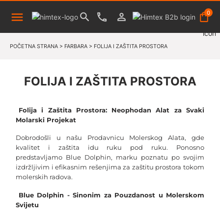
0
POČETNA STRANA
>
FARBARA
>
FOLIJA I ZAŠTITA PROSTORA
FOLIJA I ZAŠTITA PROSTORA
Folija i Zaštita Prostora: Neophodan Alat za Svaki 
Molarski Projekat
Dobrodošli u našu Prodavnicu Molerskog Alata, gde 
kvalitet i zaštita idu ruku pod ruku. Ponosno 
predstavljamo Blue Dolphin, marku poznatu po svojim 
izdržljivim i efikasnim rešenjima za zaštitu prostora tokom 
molerskih radova.
Blue Dolphin - Sinonim za Pouzdanost u Molerskom 
Svijetu