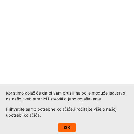
Koristimo kolačiće da bi vam pružili najbolje moguće iskustvo
na našoj web stranici i stvorili ciljano oglašavanje.
Prihvatite samo potrebne kolačiće.
Pročitajte više o našoj
upotrebi
kolačića
.
A
OK