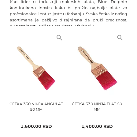
Kao lider u industriji molerskih alata, Blue Dolphin 
kontinuirano inovira kako bi pružio najbolje alate za 
profesionalce i entuzijaste u farbanju. Svaka četka iz našeg 
asortimana je pažljivo dizajnirana da pruži preciznost, 
dugotrajnost i odlične rezultate u farbanju.
Profesionalne Molerske Četke za Svaki Projekat
Bez obzira da li radite na velikim komercijalnim 
projektima ili detaljnom farbanju u domu, naše 
profesionalne molerske četke su savršen izbor. Od četki sa 
prirodnim vlaknima, idealnih za glatke završne slojeve, do 
četki sa sintetičkim vlaknima za otpornost na vlagu, 
imamo sve što vam je potrebno.
Setovi Molerskih Četki - Sve na Jednom Mestu
Za one koji tek počinju ili žele da obnove svoj alatni set, 
ČETKA 330 NINJA ANGULAT
ČETKA 330 NINJA FLAT 50
naši setovi molerskih četki nude izvanrednu vrednost. 
50 MM
MM
Setovi uključuju različite tipove i veličine četki, 
osiguravajući da imate pravi alat za svaki aspekt vašeg 
projekta farbanja.
1,600.00
RSD
1,400.00
RSD
Četke za Detaljno Farbanje - Preciznost u Malom