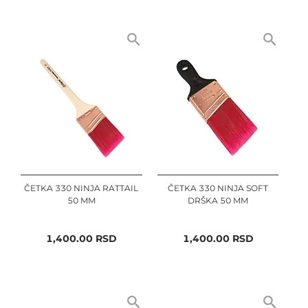
Detalji čine razliku, a naše četke za detaljno farbanje su 
dizajnirane da pruže upravo to. Sa finim vrhovima i 
kontrolisanim rasporedom vlakana, ove četke su idealne 
za rad na teško dostupnim mestima i za stvaranje 
preciznih linija.
Zaključak - Vaš Pouzdan Partner u Farbanju
Posetite našu Prodavnicu Alata i otkrijte zašto su Blue 
Dolphin molerske četke prvi izbor među profesionalcima. 
Sa našim alatima, svaki vaš potez će biti siguran i precizan, 
a rezultati farbanja izvanredni.
ČETKA 330 NINJA RATTAIL
ČETKA 330 NINJA SOFT
50 MM
DRŠKA 50 MM
1,400.00
RSD
1,400.00
RSD