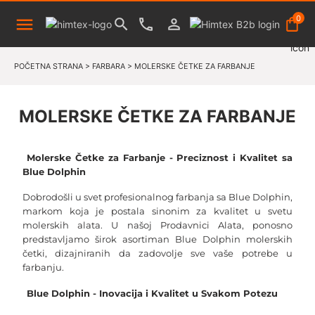
0
POČETNA STRANA
>
FARBARA
>
MOLERSKE ČETKE ZA FARBANJE
MOLERSKE ČETKE ZA FARBANJE
Molerske Četke za Farbanje - Preciznost i Kvalitet sa 
Blue Dolphin
Dobrodošli u svet profesionalnog farbanja sa Blue Dolphin, 
markom koja je postala sinonim za kvalitet u svetu 
molerskih alata. U našoj Prodavnici Alata, ponosno 
predstavljamo širok asortiman Blue Dolphin molerskih 
četki, dizajniranih da zadovolje sve vaše potrebe u 
farbanju.
Blue Dolphin - Inovacija i Kvalitet u Svakom Potezu