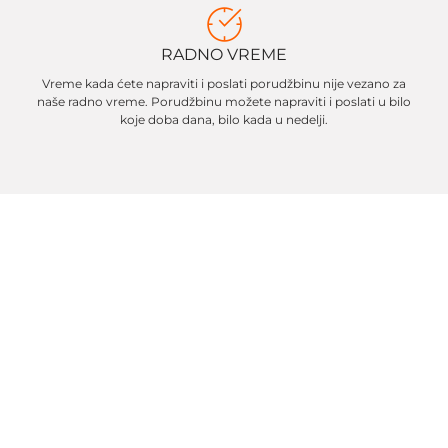
RADNO VREME
Vreme kada ćete napraviti i poslati porudžbinu nije vezano za
naše radno vreme. Porudžbinu možete napraviti i poslati u bilo
koje doba dana, bilo kada u nedelji.