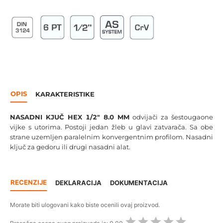
OPIS
KARAKTERISTIKE
NASADNI KJUČ HEX 1/2" 8.0 MM
odvijači za šestougaone
vijke s utorima. Postoji jedan žleb u glavi zatvarača. Sa obe
strane uzemljen paralelnim konvergentnim profilom. Nasadni
ključ za gedoru ili drugi nasadni alat.
RECENZIJE
DEKLARACIJA
DOKUMENTACIJA
Morate biti ulogovani kako biste ocenili ovaj proizvod.