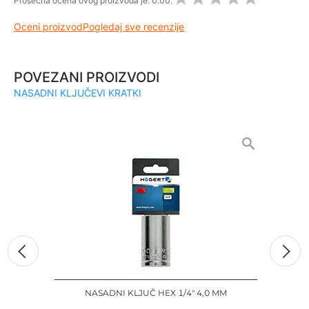
Prosečna ocena ovog proizvoda je:
0.00.
Oceni proizvod
Pogledaj sve recenzije
POVEZANI PROIZVODI
NASADNI KLJUČEVI KRATKI
NASADNI KLJUČ HEX 1/4" 4,0 MM