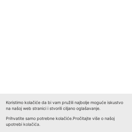
Koristimo kolačiće da bi vam pružili najbolje moguće iskustvo
na našoj web stranici i stvorili ciljano oglašavanje.
Prihvatite samo potrebne kolačiće.
Pročitajte više o našoj
upotrebi
kolačića
.