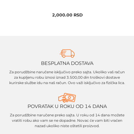
2,000.00
RSD
BESPLATNA DOSTAVA
Za porudžbine naručene isključivo preko sajta. Ukoliko vaš račun
za kupljenu robu iznosi iznad 3.500,00 din troškovi dostave
kurirske službe idu na naš račun. Ovo važi isključivo za fizička lica.
POVRATAK U ROKU OD 14 DANA
Za porudžbine naručene preko sajta. U roku od 14 dana možete
vratiti robu ako vam se ne dopadne. Novac će vam biti vraćen
nazad ukoliko niste oštetili proizvod.