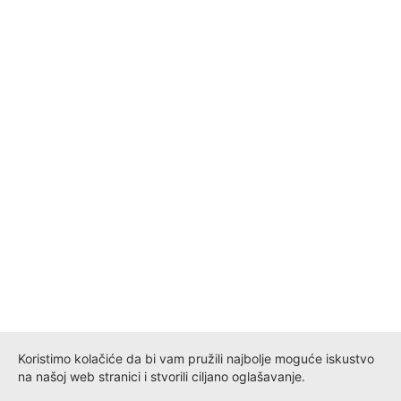
Koristimo kolačiće da bi vam pružili najbolje moguće iskustvo
na našoj web stranici i stvorili ciljano oglašavanje.