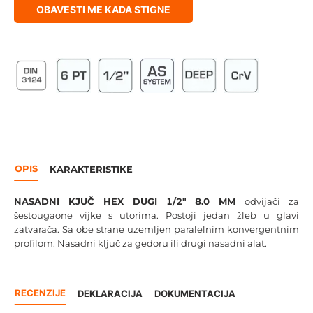
OBAVESTI ME KADA STIGNE
OPIS
KARAKTERISTIKE
NASADNI KJUČ HEX DUGI 1/2" 8.0 MM
odvijači za
šestougaone vijke s utorima. Postoji jedan žleb u glavi
zatvarača. Sa obe strane uzemljen paralelnim konvergentnim
profilom. Nasadni ključ za gedoru ili drugi nasadni alat.
RECENZIJE
DEKLARACIJA
DOKUMENTACIJA