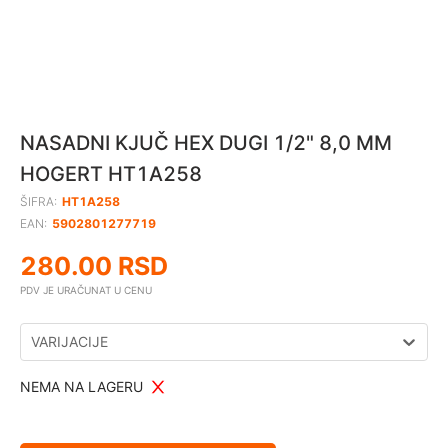
NASADNI KJUČ HEX DUGI 1/2" 8,0 MM
HOGERT HT1A258
ŠIFRA:
HT1A258
EAN:
5902801277719
280.00
RSD
PDV JE URAČUNAT U CENU
VARIJACIJE
NEMA NA LAGERU