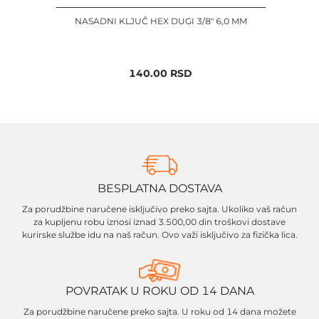
NASADNI KLJUČ HEX DUGI 3/8" 6,0 MM
140.00
RSD
BESPLATNA DOSTAVA
Za porudžbine naručene isključivo preko sajta. Ukoliko vaš račun
za kupljenu robu iznosi iznad 3.500,00 din troškovi dostave
kurirske službe idu na naš račun. Ovo važi isključivo za fizička lica.
POVRATAK U ROKU OD 14 DANA
Za porudžbine naručene preko sajta. U roku od 14 dana možete