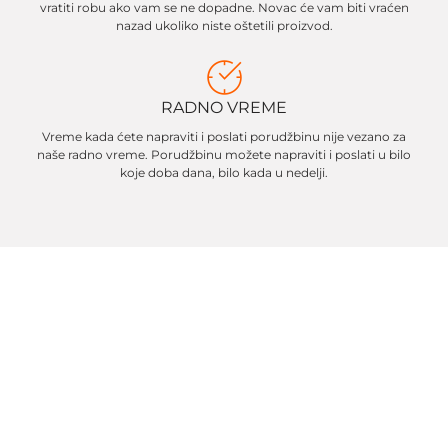
vratiti robu ako vam se ne dopadne. Novac će vam biti vraćen
nazad ukoliko niste oštetili proizvod.
RADNO VREME
Vreme kada ćete napraviti i poslati porudžbinu nije vezano za
naše radno vreme. Porudžbinu možete napraviti i poslati u bilo
koje doba dana, bilo kada u nedelji.