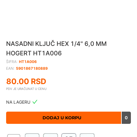
NASADNI KLJUČ HEX 1/4" 6,0 MM
HOGERT HT1A006
ŠIFRA:
HT1A006
EAN:
5901867180889
80.00
RSD
PDV JE URAČUNAT U CENU
NA LAGERU
DODAJ U KORPU
0