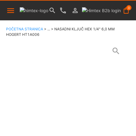
0
POČETNA STRANICA
>
...
>
NASADNI KLJUČ HEX 1/4" 6,0 MM
HOGERT HT1A006