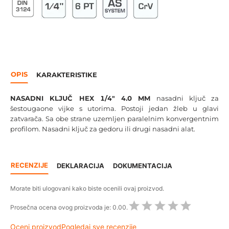
OPIS
KARAKTERISTIKE
NASADNI KLJUČ HEX 1/4" 4.0 MM
nasadni ključ za
šestougaone vijke s utorima. Postoji jedan žleb u glavi
zatvarača. Sa obe strane uzemljen paralelnim konvergentnim
profilom. Nasadni ključ za gedoru ili drugi nasadni alat.
RECENZIJE
DEKLARACIJA
DOKUMENTACIJA
Morate biti ulogovani kako biste ocenili ovaj proizvod.
Prosečna ocena ovog proizvoda je:
0.00.
Oceni proizvod
Pogledaj sve recenzije