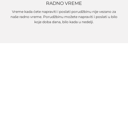
RADNO VREME
Vreme kada ćete napraviti i poslati porudžbinu nije vezano za
naše radno vreme. Porudžbinu možete napraviti i poslati u bilo
koje doba dana, bilo kada u nedelji.