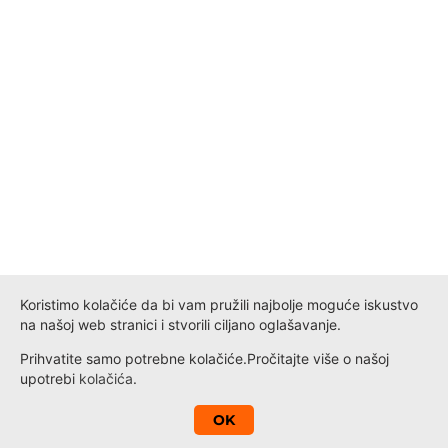
Koristimo kolačiće da bi vam pružili najbolje moguće iskustvo
na našoj web stranici i stvorili ciljano oglašavanje.
Prihvatite samo potrebne kolačiće.
Pročitajte više o našoj
upotrebi
kolačića
.
A
OK