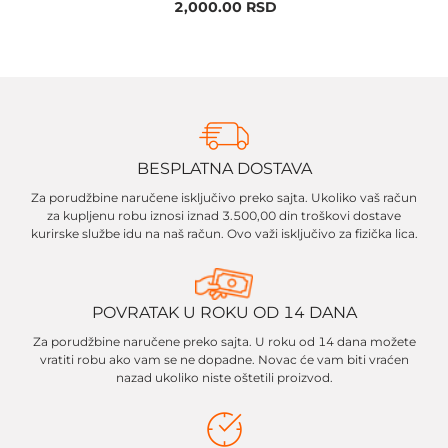
2,000.00
RSD
BESPLATNA DOSTAVA
Za porudžbine naručene isključivo preko sajta. Ukoliko vaš račun
za kupljenu robu iznosi iznad 3.500,00 din troškovi dostave
kurirske službe idu na naš račun. Ovo važi isključivo za fizička lica.
POVRATAK U ROKU OD 14 DANA
Za porudžbine naručene preko sajta. U roku od 14 dana možete
vratiti robu ako vam se ne dopadne. Novac će vam biti vraćen
nazad ukoliko niste oštetili proizvod.