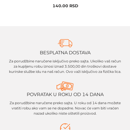
140.00
RSD
BESPLATNA DOSTAVA
Za porudžbine naručene isključivo preko sajta. Ukoliko vaš račun
za kupljenu robu iznosi iznad 3.500,00 din troškovi dostave
kurirske službe idu na naš račun. Ovo važi isključivo za fizička lica.
POVRATAK U ROKU OD 14 DANA
Za porudžbine naručene preko sajta. U roku od 14 dana možete
vratiti robu ako vam se ne dopadne. Novac će vam biti vraćen
nazad ukoliko niste oštetili proizvod.