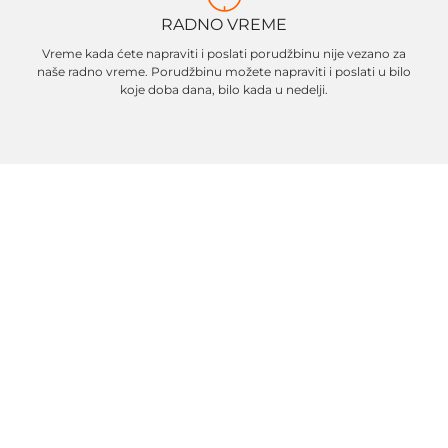
RADNO VREME
Vreme kada ćete napraviti i poslati porudžbinu nije vezano za
naše radno vreme. Porudžbinu možete napraviti i poslati u bilo
koje doba dana, bilo kada u nedelji.