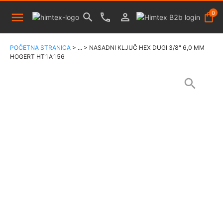
0
POČETNA STRANICA
>
...
>
NASADNI KLJUČ HEX DUGI 3/8" 6,0 MM
HOGERT HT1A156