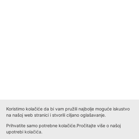
Koristimo kolačiće da bi vam pružili najbolje moguće iskustvo
na našoj web stranici i stvorili ciljano oglašavanje.
Prihvatite samo potrebne kolačiće.
Pročitajte više o našoj
upotrebi
kolačića
.