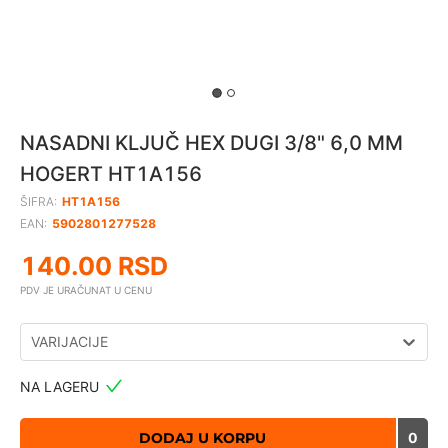
NASADNI KLJUČ HEX DUGI 3/8" 6,0 MM
HOGERT HT1A156
ŠIFRA:
HT1A156
EAN:
5902801277528
140.00
RSD
PDV JE URAČUNAT U CENU
VARIJACIJE
NA LAGERU
DODAJ U KORPU
0