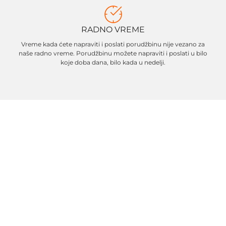
RADNO VREME
Vreme kada ćete napraviti i poslati porudžbinu nije vezano za
naše radno vreme. Porudžbinu možete napraviti i poslati u bilo
koje doba dana, bilo kada u nedelji.