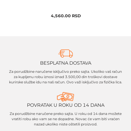
4,560.00
RSD
BESPLATNA DOSTAVA
Za porudžbine naručene isključivo preko sajta. Ukoliko vaš račun
za kupljenu robu iznosi iznad 3.500,00 din troškovi dostave
kurirske službe idu na naš račun. Ovo važi isključivo za fizička lica.
POVRATAK U ROKU OD 14 DANA
Za porudžbine naručene preko sajta. U roku od 14 dana možete
vratiti robu ako vam se ne dopadne. Novac će vam biti vraćen
nazad ukoliko niste oštetili proizvod.