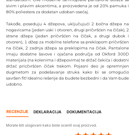
sivim i plavim akcentima, a proizvedena je od 20% pamuka i
80% poliestera za dodatan udoban osećaj.
Takođe, poseduju 4 džepova, uključujući 2 bočna džepa na
nogavicama (jedan uski i otvoren, drugi pričvršćen na čičak), 2
strane džepa (jedan pričvršćen na čičak, a drugi dubok i
otvoren), 1 džep za mobilne telefone sa preklopom pričvršćen
na čičak, 2 zadnja džepa sa preklopima na čičak. Pantalone
imaju dodatne šavove i ojačana područja od Okford 300D
materijala (na kolenima i džepovima) te držač čekića i dodatni
držać pricčvršćen čičak trakom. Pojasni deo je opremnjen
dugmetom za podešavanje struka kako bi se omogućio
savršen fit! Idealno rešenje da budete bezbedni i da Vam bude
udobno.
RECENZIJE
DEKLARACIJA
DOKUMENTACIJA
Morate biti ulogovani kako biste ocenili ovaj proizvod.