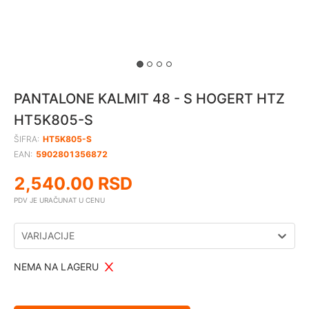
PANTALONE KALMIT 48 - S HOGERT HTZ
HT5K805-S
ŠIFRA:
HT5K805-S
EAN:
5902801356872
2,540.00
RSD
PDV JE URAČUNAT U CENU
VARIJACIJE
NEMA NA LAGERU