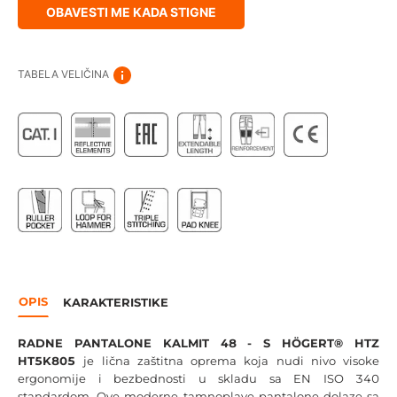
OBAVESTI ME KADA STIGNE
TABELA VELIČINA
OPIS
KARAKTERISTIKE
RADNE PANTALONE KALMIT 48 - S HÖGERT® HTZ
HT5K805
je lična zaštitna oprema koja nudi nivo visoke
ergonomije i bezbednosti u skladu sa EN ISO 340
standardom. Ove moderne tamnoplave pantalone dolaze sa