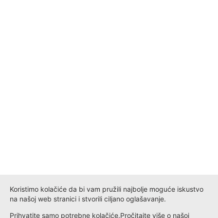
Koristimo kolačiće da bi vam pružili najbolje moguće iskustvo
na našoj web stranici i stvorili ciljano oglašavanje.
Prihvatite samo potrebne kolačiće.
Pročitajte više o našoj