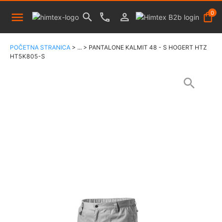
0
POČETNA STRANICA
>
...
>
PANTALONE KALMIT 48 - S HOGERT HTZ
HT5K805-S