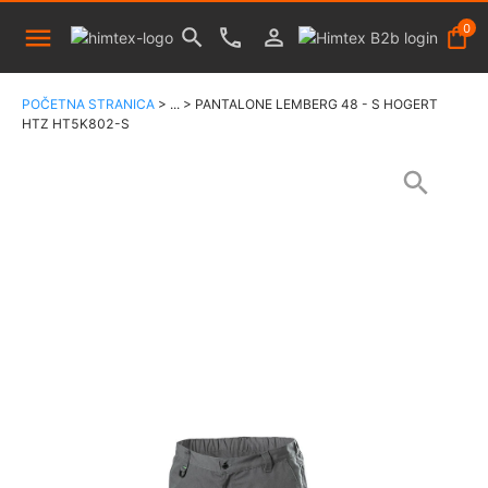
0
POČETNA STRANICA
>
...
>
PANTALONE LEMBERG 48 - S HOGERT
HTZ HT5K802-S