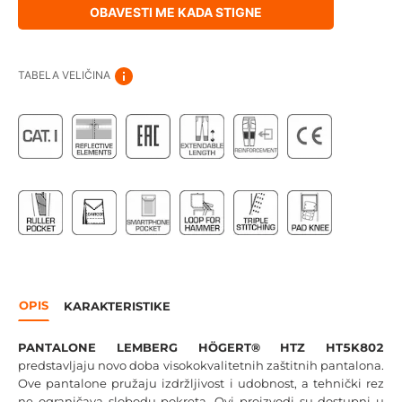
OBAVESTI ME KADA STIGNE
TABELA VELIČINA
OPIS
KARAKTERISTIKE
PANTALONE LEMBERG HÖGERT® HTZ HT5K802
predstavljaju novo doba visokokvalitetnih zaštitnih pantalona.
Ove pantalone pružaju izdržljivost i udobnost, a tehnički rez
ne ograničava slobodu pokreta. Ovi proizvodi su dostupni u