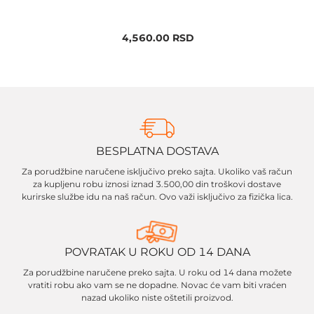
4,560.00
RSD
BESPLATNA DOSTAVA
Za porudžbine naručene isključivo preko sajta. Ukoliko vaš račun
za kupljenu robu iznosi iznad 3.500,00 din troškovi dostave
kurirske službe idu na naš račun. Ovo važi isključivo za fizička lica.
POVRATAK U ROKU OD 14 DANA
Za porudžbine naručene preko sajta. U roku od 14 dana možete
vratiti robu ako vam se ne dopadne. Novac će vam biti vraćen
nazad ukoliko niste oštetili proizvod.