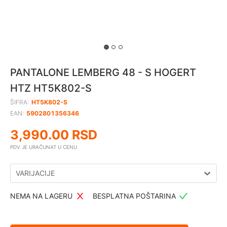
PANTALONE LEMBERG 48 - S HOGERT
HTZ HT5K802-S
ŠIFRA:
HT5K802-S
EAN:
5902801356346
3,990.00
RSD
PDV JE URAČUNAT U CENU
VARIJACIJE
NEMA NA LAGERU
BESPLATNA POŠTARINA