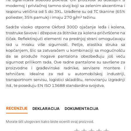
modernoj i privlačnoj tamno sivoj boji sa zelenim akcentima i
rasponu veličina od S do 3XL. Izrađene su od TC tkanine (65%
poliester, 35% pamuk) i imaju 270 g/m² težinu.
Sadrže visoko otporne Okford 300D ojačanje leđa i kolena,
trostruke šavove i džepove za štitnike za kolena pričvršćene na
čičak. Reflektirajući elementi na prednjoj strani omogućavaju
rad u mraku više sigurnosti. Petlje, elastika struka sa
kopčanjem, šlic sa zatvaračem u kombinaciji sa mogućnošću
da se produže nogave pantalona obezbeđuju još veću
sigurnost prilikom rada. Ove radne pantalone su savršene za
proizvodne i građevinske radnike, servisere montere i
tehničare. Idealne za rad u automobilskoj industriji,
transportnom servisu, logistici skladištu, renoviranju izgradnji
itd., te poseduju EN ISO 13688 standardna svojstva.
RECENZIJE
DEKLARACIJA
DOKUMENTACIJA
Morate biti ulogovani kako biste ocenili ovaj proizvod.