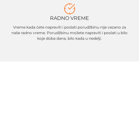
RADNO VREME
Vreme kada ćete napraviti i poslati porudžbinu nije vezano za
naše radno vreme. Porudžbinu možete napraviti i poslati u bilo
koje doba dana, bilo kada u nedelji.