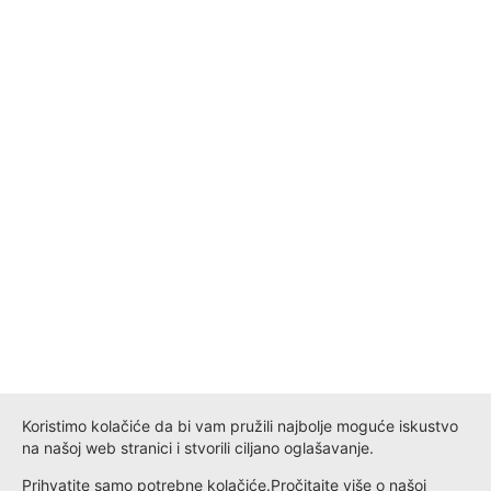
Koristimo kolačiće da bi vam pružili najbolje moguće iskustvo
na našoj web stranici i stvorili ciljano oglašavanje.
Prihvatite samo potrebne kolačiće.
Pročitajte više o našoj