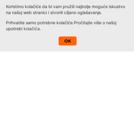
Koristimo kolačiće da bi vam pružili najbolje moguće iskustvo
na našoj web stranici i stvorili ciljano oglašavanje.
Prihvatite samo potrebne kolačiće.
Pročitajte više o našoj
upotrebi
kolačića
.
A
OK
Kontakt
Novosti
Loyalty
Informacije