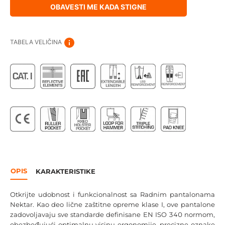
OBAVESTI ME KADA STIGNE
TABELA VELIČINA
OPIS
KARAKTERISTIKE
Otkrijte udobnost i funkcionalnost sa Radnim pantalonama
Nektar. Kao deo lične zaštitne opreme klase I, ove pantalone
zadovoljavaju sve standarde definisane EN ISO 340 normom,
obezbeđujući optimalnu visinu ergonomije, precizne oznake