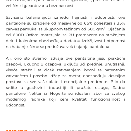
veličine i garantovanu bezopasnost.
Savršeno balansirajući između trajnosti i udobnosti, ove
pantalone su izrađene od mešavine od 65% poliestera i 35%
canvas pamuka, sa ukupnom težinom od 300 g/m². Ojačanja
od 600D Oxford materijala sa PU premazom na stražnjem
delu i kolenima obezbeđuju dodatnu izdržljivost i otpornost
na habanje, čime se produžava vek trajanja pantalona.
Ali, ono što stvarno izdvaja ove pantalone jesu praktični
džepovi. Ukupno 8 džepova, uključujući prednje, unutrašnji,
viseće, stražnji sa čičak zatvaranjem, bočni sa patentnim
zatvaračem i posebni džep za metar, obezbeđuju dovoljno
prostora za sve vaše alate i esencijalne predmete. Bilo da
radite u građevini, industriji ili pružate usluge, Radne
pantalone Nektar iz Hogerta su idealan izbor za svakog
modernog radnika koji ceni kvalitet, funkcionalnost i
udobnost.