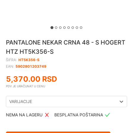
PANTALONE NEKAR CRNA 48 - S HOGERT
HTZ HT5K356-S
ŠIFRA:
HT5K356-S
EAN:
5902801203749
5,370.00
RSD
PDV JE URAČUNAT U CENU
VARIJACIJE
NEMA NA LAGERU
BESPLATNA POŠTARINA