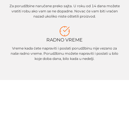
Za porudžbine naručene preko sajta. U roku od 14 dana možete
vratiti robu ako vam se ne dopadne. Novac će vam biti vraćen
nazad ukoliko niste oštetili proizvod.
RADNO VREME
Vreme kada ćete napraviti i poslati porudžbinu nije vezano za
naše radno vreme. Porudžbinu možete napraviti i poslati u bilo
koje doba dana, bilo kada u nedelji.