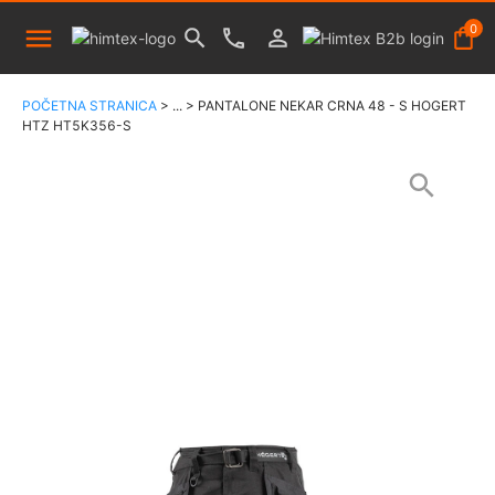
0
POČETNA STRANICA
>
...
>
PANTALONE NEKAR CRNA 48 - S HOGERT
HTZ HT5K356-S