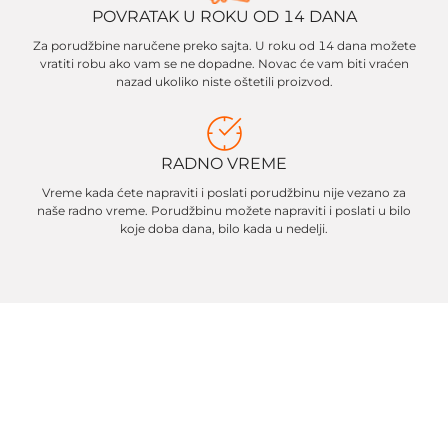
POVRATAK U ROKU OD 14 DANA
Za porudžbine naručene preko sajta. U roku od 14 dana možete
vratiti robu ako vam se ne dopadne. Novac će vam biti vraćen
nazad ukoliko niste oštetili proizvod.
RADNO VREME
Vreme kada ćete napraviti i poslati porudžbinu nije vezano za
naše radno vreme. Porudžbinu možete napraviti i poslati u bilo
koje doba dana, bilo kada u nedelji.