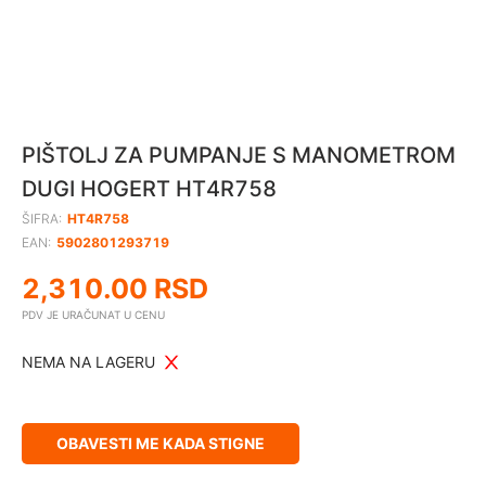
PIŠTOLJ ZA PUMPANJE S MANOMETROM
DUGI HOGERT HT4R758
ŠIFRA:
HT4R758
EAN:
5902801293719
2,310.00
RSD
PDV JE URAČUNAT U CENU
NEMA NA LAGERU
OBAVESTI ME KADA STIGNE