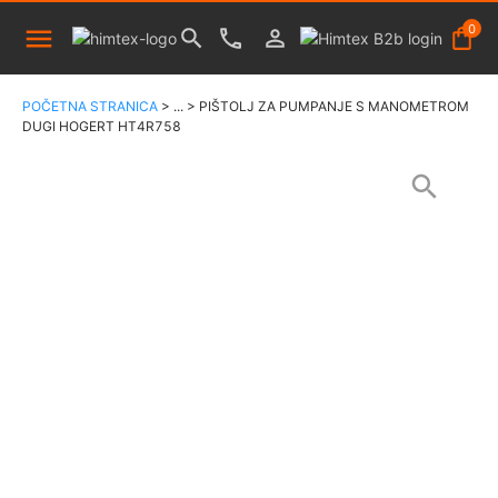
0
POČETNA STRANICA
>
...
>
PIŠTOLJ ZA PUMPANJE S MANOMETROM
DUGI HOGERT HT4R758