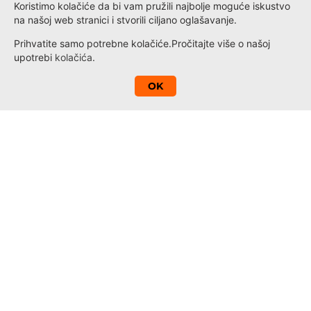
Koristimo kolačiće da bi vam pružili najbolje moguće iskustvo
na našoj web stranici i stvorili ciljano oglašavanje.
Prihvatite samo potrebne kolačiće.
Pročitajte više o našoj
upotrebi
kolačića
.
A
OK
Kontakt
Novosti
Loyalty