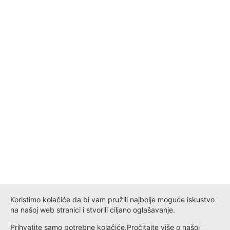
Koristimo kolačiće da bi vam pružili najbolje moguće iskustvo
na našoj web stranici i stvorili ciljano oglašavanje.
Prihvatite samo potrebne kolačiće.
Pročitajte više o našoj