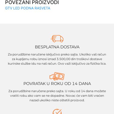
POVEZANI PROIZVODI
GTV LED PODNA RASVETA
BESPLATNA DOSTAVA
Za porudžbine naručene isključivo preko sajta. Ukoliko vaš račun
za kupljenu robu iznosi iznad 3.500,00 din troškovi dostave
kurirske službe idu na naš račun. Ovo važi isključivo za fizička lica.
POVRATAK U ROKU OD 14 DANA
Za porudžbine naručene preko sajta. U roku od 14 dana možete
vratiti robu ako vam se ne dopadne. Novac će vam biti vraćen
nazad ukoliko niste oštetili proizvod.