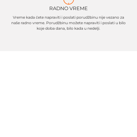
RADNO VREME
Vreme kada ćete napraviti i poslati porudžbinu nije vezano za
naše radno vreme. Porudžbinu možete napraviti i poslati u bilo
koje doba dana, bilo kada u nedelji.