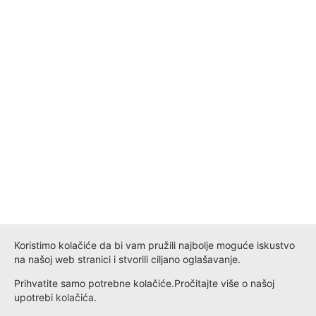
Koristimo kolačiće da bi vam pružili najbolje moguće iskustvo
na našoj web stranici i stvorili ciljano oglašavanje.
Prihvatite samo potrebne kolačiće.
Pročitajte više o našoj
upotrebi
kolačića
.