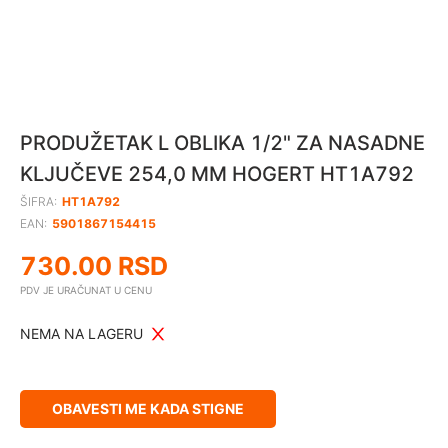
PRODUŽETAK L OBLIKA 1/2" ZA NASADNE
KLJUČEVE 254,0 MM HOGERT HT1A792
ŠIFRA:
HT1A792
EAN:
5901867154415
730.00
RSD
PDV JE URAČUNAT U CENU
NEMA NA LAGERU
OBAVESTI ME KADA STIGNE