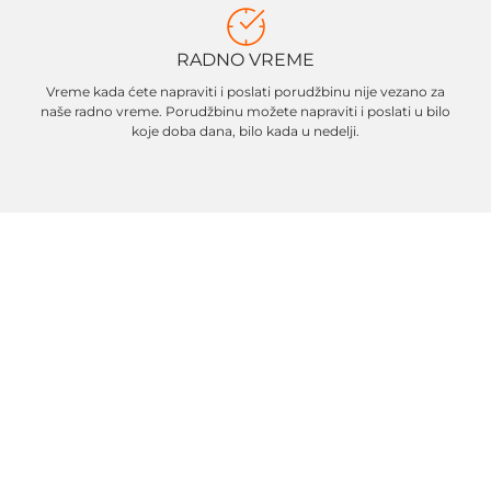
RADNO VREME
Vreme kada ćete napraviti i poslati porudžbinu nije vezano za
naše radno vreme. Porudžbinu možete napraviti i poslati u bilo
koje doba dana, bilo kada u nedelji.