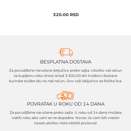
320.00
RSD
BESPLATNA DOSTAVA
Za porudžbine naručene isključivo preko sajta. Ukoliko vaš račun
za kupljenu robu iznosi iznad 3.500,00 din troškovi dostave
kurirske službe idu na naš račun. Ovo važi isključivo za fizička lica.
POVRATAK U ROKU OD 14 DANA
Za porudžbine naručene preko sajta. U roku od 14 dana možete
vratiti robu ako vam se ne dopadne. Novac će vam biti vraćen
nazad ukoliko niste oštetili proizvod.