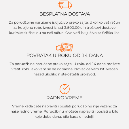
BESPLATNA DOSTAVA
Za porudžbine naručene isključivo preko sajta. Ukoliko vaš račun
za kupljenu robu iznosi iznad 3.500,00 din troškovi dostave
kurirske službe idu na naš račun. Ovo važi isključivo za fizička lica.
POVRATAK U ROKU OD 14 DANA
Za porudžbine naručene preko sajta. U roku od 14 dana možete
vratiti robu ako vam se ne dopadne. Novac će vam biti vraćen
nazad ukoliko niste oštetili proizvod.
RADNO VREME
Vreme kada ćete napraviti i poslati porudžbinu nije vezano za
naše radno vreme. Porudžbinu možete napraviti i poslati u bilo
koje doba dana, bilo kada u nedelji.