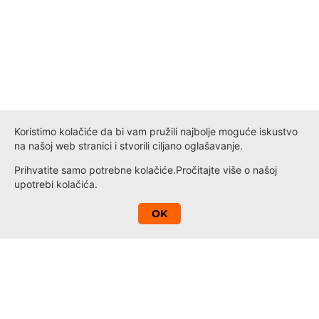
Koristimo kolačiće da bi vam pružili najbolje moguće iskustvo
na našoj web stranici i stvorili ciljano oglašavanje.
Prihvatite samo potrebne kolačiće.
Pročitajte više o našoj
upotrebi
kolačića
.
A
OK