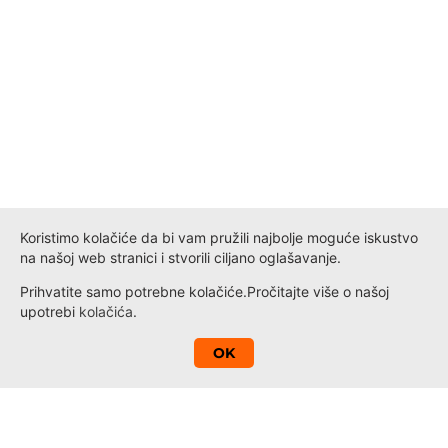
Koristimo kolačiće da bi vam pružili najbolje moguće iskustvo
na našoj web stranici i stvorili ciljano oglašavanje.
Prihvatite samo potrebne kolačiće.
Pročitajte više o našoj
upotrebi
kolačića
.
A
OK