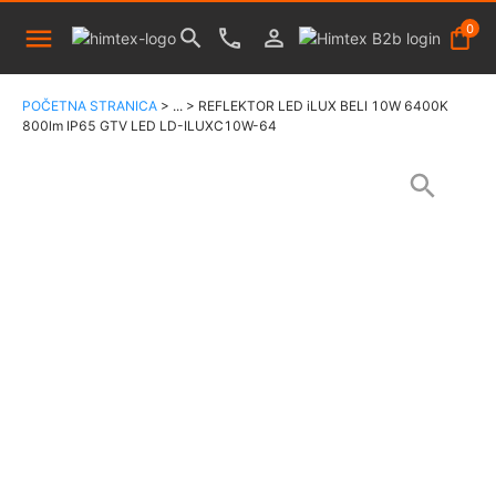
0
POČETNA STRANICA
>
...
>
REFLEKTOR LED iLUX BELI 10W 6400K
800lm IP65 GTV LED LD-ILUXC10W-64