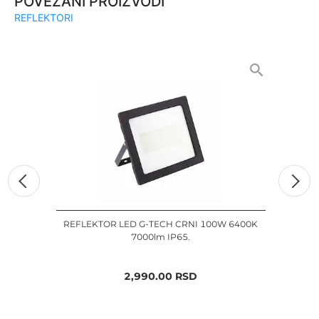
POVEZANI PROIZVODI
REFLEKTORI
REFLEKTOR LED G-TECH CRNI 100W 6400K
REF
7000lm IP65.
2,990.00
RSD