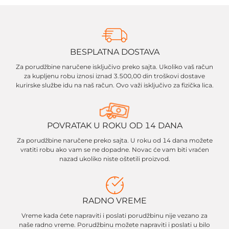
BESPLATNA DOSTAVA
Za porudžbine naručene isključivo preko sajta. Ukoliko vaš račun
za kupljenu robu iznosi iznad 3.500,00 din troškovi dostave
kurirske službe idu na naš račun. Ovo važi isključivo za fizička lica.
POVRATAK U ROKU OD 14 DANA
Za porudžbine naručene preko sajta. U roku od 14 dana možete
vratiti robu ako vam se ne dopadne. Novac će vam biti vraćen
nazad ukoliko niste oštetili proizvod.
RADNO VREME
Vreme kada ćete napraviti i poslati porudžbinu nije vezano za
naše radno vreme. Porudžbinu možete napraviti i poslati u bilo