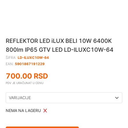
REFLEKTOR LED iLUX BELI 10W 6400K
800lm IP65 GTV LED LD-ILUXC10W-64
ŠIFRA:
LD-ILUXC10W-64
EAN:
5901867191229
700.00
RSD
PDV JE URAČUNAT U CENU
VARIJACIJE
NEMA NA LAGERU