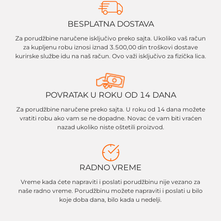
BESPLATNA DOSTAVA
Za porudžbine naručene isključivo preko sajta. Ukoliko vaš račun
za kupljenu robu iznosi iznad 3.500,00 din troškovi dostave
kurirske službe idu na naš račun. Ovo važi isključivo za fizička lica.
POVRATAK U ROKU OD 14 DANA
Za porudžbine naručene preko sajta. U roku od 14 dana možete
vratiti robu ako vam se ne dopadne. Novac će vam biti vraćen
nazad ukoliko niste oštetili proizvod.
RADNO VREME
Vreme kada ćete napraviti i poslati porudžbinu nije vezano za
naše radno vreme. Porudžbinu možete napraviti i poslati u bilo
koje doba dana, bilo kada u nedelji.