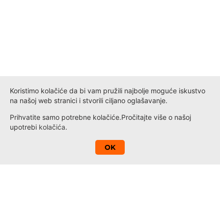
Koristimo kolačiće da bi vam pružili najbolje moguće iskustvo
na našoj web stranici i stvorili ciljano oglašavanje.
Prihvatite samo potrebne kolačiće.
Pročitajte više o našoj
upotrebi
kolačića
.
A
OK