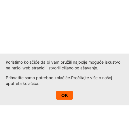
Koristimo kolačiće da bi vam pružili najbolje moguće iskustvo
na našoj web stranici i stvorili ciljano oglašavanje.
Prihvatite samo potrebne kolačiće.
Pročitajte više o našoj
upotrebi
kolačića
.
A
OK