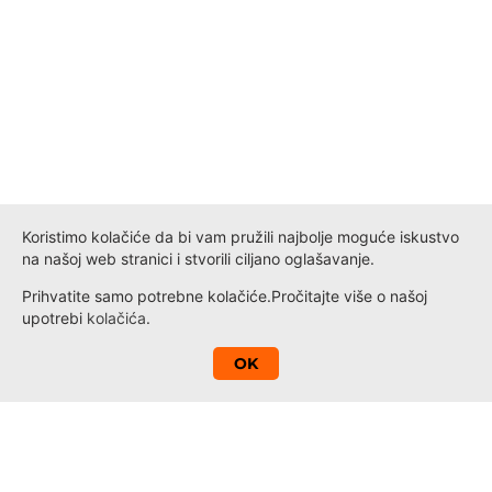
Koristimo kolačiće da bi vam pružili najbolje moguće iskustvo
na našoj web stranici i stvorili ciljano oglašavanje.
Prihvatite samo potrebne kolačiće.
Pročitajte više o našoj
upotrebi
kolačića
.
A
OK