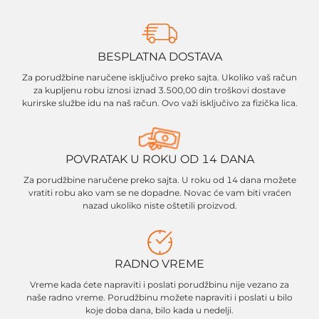
BESPLATNA DOSTAVA
Za porudžbine naručene isključivo preko sajta. Ukoliko vaš račun
za kupljenu robu iznosi iznad 3.500,00 din troškovi dostave
kurirske službe idu na naš račun. Ovo važi isključivo za fizička lica.
POVRATAK U ROKU OD 14 DANA
Za porudžbine naručene preko sajta. U roku od 14 dana možete
vratiti robu ako vam se ne dopadne. Novac će vam biti vraćen
nazad ukoliko niste oštetili proizvod.
RADNO VREME
Vreme kada ćete napraviti i poslati porudžbinu nije vezano za
naše radno vreme. Porudžbinu možete napraviti i poslati u bilo
koje doba dana, bilo kada u nedelji.