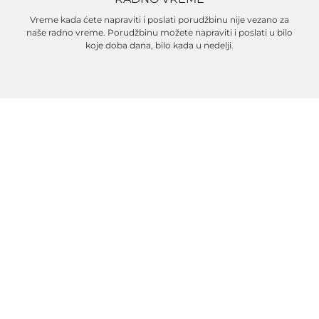
Vreme kada ćete napraviti i poslati porudžbinu nije vezano za
naše radno vreme. Porudžbinu možete napraviti i poslati u bilo
koje doba dana, bilo kada u nedelji.