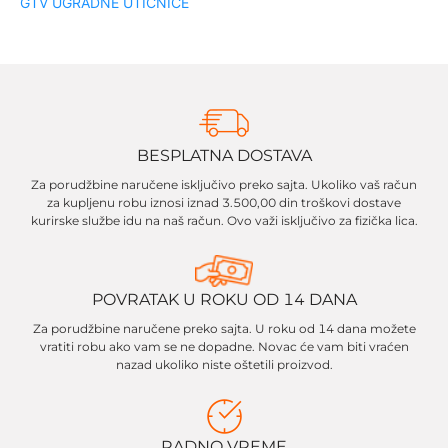
GTV UGRADNE UTIČNICE
BESPLATNA DOSTAVA
Za porudžbine naručene isključivo preko sajta. Ukoliko vaš račun
za kupljenu robu iznosi iznad 3.500,00 din troškovi dostave
kurirske službe idu na naš račun. Ovo važi isključivo za fizička lica.
POVRATAK U ROKU OD 14 DANA
Za porudžbine naručene preko sajta. U roku od 14 dana možete
vratiti robu ako vam se ne dopadne. Novac će vam biti vraćen
nazad ukoliko niste oštetili proizvod.
RADNO VREME