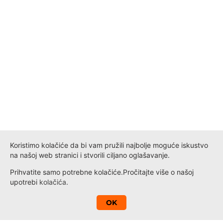
Koristimo kolačiće da bi vam pružili najbolje moguće iskustvo
na našoj web stranici i stvorili ciljano oglašavanje.
Prihvatite samo potrebne kolačiće.
Pročitajte više o našoj
upotrebi
kolačića
.
A
OK